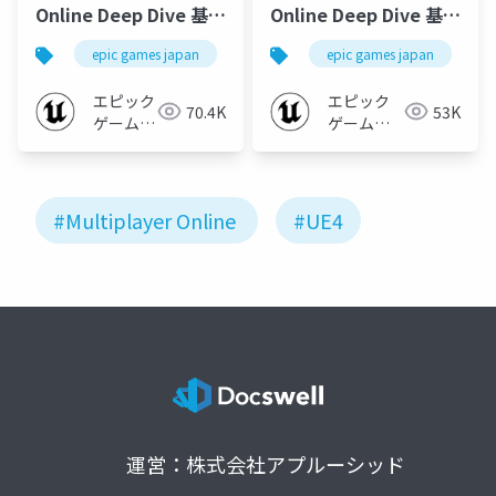
Online Deep Dive 基礎
Online Deep Dive 基礎
編2 -Traveling-
編1 -Getting Started-
epic games japan
ue4dd
epic games japan
multiplater online
(historia様ご講演)
(historia様ご講演)
#ue4dd
#UE4DD
エピック
エピック
70.4K
53K
ゲームズ
ゲームズ
ジャパン
ジャパン
#Multiplayer Online
#UE4
運営：株式会社アプルーシッド