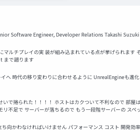
re Engineer, Developer Relations Takashi Suzuki 2
neの特徴の一つにマルチプレイの実 装が組み込まれている点が挙げられ
ent まで遡ります
イへ 時代の移り変わりに合わせるように UnrealEngine
せいで捲られた！！！！ ホストはカクついて不利なので 部屋は立
モリ不足で サーバーが落ちるので もう一段階サーバーの スペ
ち向かわなければいけません パフォーマンス コスト 開発効