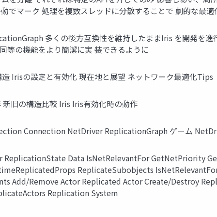
手動でマーク 処理を複数スレッドに分散することで 劇的な最
icationGraph 多くの後方互換性を維持したままIris を開
同等の機能をより簡潔に実 装できるように
 Irisの構造 Irisの設定と有効化 現在地と展望 ネットワーク最適化Tips
動作 新旧の構造比較 Iris Iris有効化時の動作
nection Connection NetDriver ReplicationGraph ゲーム NetDr
ReplicationState Data IsNetRelevantFor GetNetPriority G
etimeReplicatedProps ReplicateSubobjects IsNetRelevantFo
nts Add/Remove Actor Replicated Actor Create/Destroy Repl
plicateActors Replication System