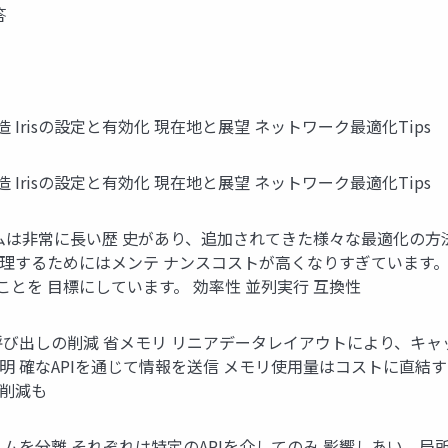
答
Irisの構造 Irisの設定と有効化 現在地と展望 ネットワーク最適化Tips
Irisの構造 Irisの設定と有効化 現在地と展望 ネットワーク最適化Tips
ステムは非常に長い歴 史があり、追加されてきた様々な最適化の方
理するためにはメンテ ナンスコストが高くなりすぎています。 
とを 目標にしています。 効率性 並列実行 互換性
び出しの削減 省メモリ リニアデータレイアウトにより、キャッ 
明 確なAPIを通じて情報を送信 メモリ使用量はコストに直結
の削減も
 ムを分離 それぞれは特定のAPIを介してのみ 影響しあい、局