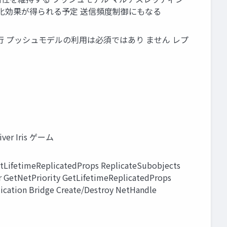
適化効果が得られる予定 送信頻度制御にもなる
発を進行 プッシュモデルの利用は必須ではあり ません レプ
iver Iris ゲーム
etLifetimeReplicatedProps ReplicateSubobjects
r GetNetPriority GetLifetimeReplicatedProps
ication Bridge Create/Destroy NetHandle