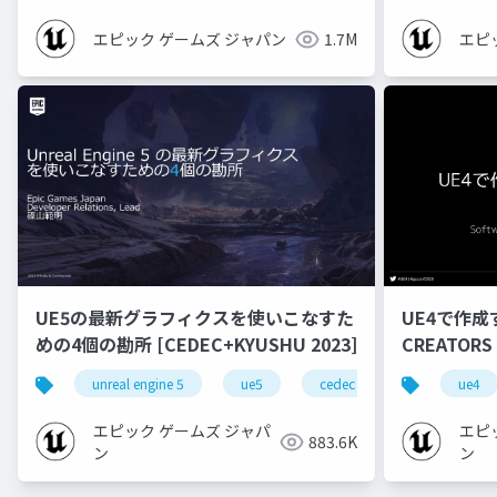
エピック ゲームズ ジャパン
1.7M
エピ
UE5の最新グラフィクスを使いこなすた
UE4で作成
めの4個の勘所 [CEDEC+KYUSHU 2023]
CREATORS
unreal engine 5
ue5
cedec
cedec+kyushu
ue4
エピック ゲームズ ジャパ
エピ
883.6K
ン
ン