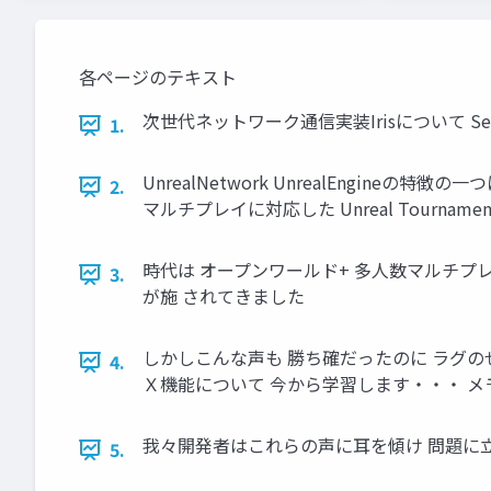
各ページのテキスト
次世代ネットワーク通信実装Irisについて Senior Softwa
1.
UnrealNetwork UnrealEngi
2.
マルチプレイに対応した Unreal Tournam
時代は オープンワールド+ 多人数マルチプレ
3.
が施 されてきました
しかしこんな声も 勝ち確だったのに ラグの
4.
Ｘ機能について 今から学習します・・・ メ
我々開発者はこれらの声に耳を傾け 問題に立
5.