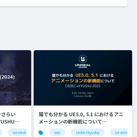
おさらい
猫でも分かる UE5.0, 5.1 におけるアニ
メーションの新機能について
【CEDEC+KYUSHU 2022】
ue-rendering
ue5
cedec+kyushu
ue-animatio