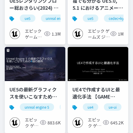
UE5レンダリングフロ
猫でも分かる UE5.0,
ー総おさらい(2024) 基
5.1 におけるアニメーシ
礎編！
ョンの新機能について
ue5
unreal engine
ue-rendering
ue5
cedec+kyushu
[CEDEC+KYUSHU
【CEDEC+KYUSHU
2024]
2022】
エピック
エピック ゲ
1.3M
1M
ゲームズ
ームズ ジャ
ジャパン
パン
UE5の最新グラフィク
UE4で作成するUIと最
スを使いこなすための4
適化手法 【GAME
個の勘所
CREATORS
unreal engine 5
ue5
cedec
ue4
ue-ui
cedec+kyushu
[CEDEC+KYUSHU
CONFERENCE '20】
2023]
エピッ
エピッ
883.6K
645.2K
ク ゲー
ク ゲー
ムズ ジ
ムズ ジ