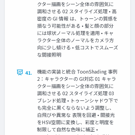
クター描画をシーン全体の雰囲気に
調和させる 02 スタイライズ処理 • 高
密度の GI 情報 は、トゥーンの質感を
損なう可能性がある • 髪と顔の部分
には球状ノーマル処理を適用 • キャ
ラクター全体のノーマルをカメラ方
向に少し傾ける • 低コストでスムーズ
な間接照明
機能の実装と統合 ToonShading 事例
41.
2：キャラクターの GI対応 01 キャラ
クター描画をシーン全体の雰囲気に
調和させる 02 スタイライズ処理 03
ブレンド処理 • トゥーンシャドウ下で
も完全に黒くならないよう調整し、
白飛びや異常な 表現を回避 • 間接光
をHSV空間に変換し、彩度と明度を
制限して自然な色味に補正 •