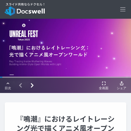
Ope
『鳴潮』におけるレイトレーシ
ング――光で描くアニメ風オープン