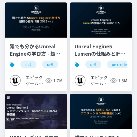
猫でも分かるUnreal
Unreal Engine5
Engineの学び方 - 超初
Lumenの仕組みと肝心
心者向け編 - 2023 v1.0
なところ
ue4
ue5
ue-beginner
ue5
ue-rendering
エピック
エピック
1.7M
1.5M
ゲームズ
ゲームズ
ジャパン
ジャパン