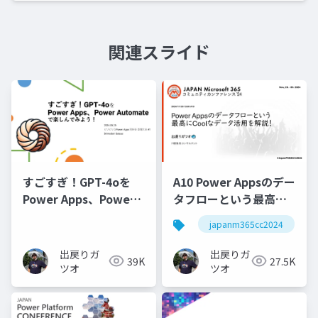
関連スライド
すごすぎ！GPT-4oを
A10 Power Appsのデー
Power Apps、Power
タフローという最高に
Automateで楽しんで
Coolなデータ活用を解
japanm365cc2024
みよう！
説！
出戻りガ
出戻りガ
39K
27.5K
ツオ
ツオ