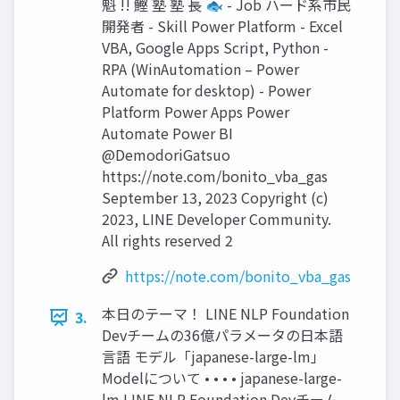
魁 !! 鰹 塾 塾 長 🐟 - Job ハード系市民
開発者 - Skill Power Platform - Excel
VBA, Google Apps Script, Python -
RPA (WinAutomation – Power
Automate for desktop) - Power
Platform Power Apps Power
Automate Power BI
@DemodoriGatsuo
https://note.com/bonito_vba_gas
September 13, 2023 Copyright (c)
2023, LINE Developer Community.
All rights reserved 2
https://note.com/bonito_vba_gas
本日のテーマ！ LINE NLP Foundation
3.
Devチームの36億パラメータの日本語
言語 モデル「japanese-large-lm」
Modelについて • • • • japanese-large-
lm LINE NLP Foundation Devチーム