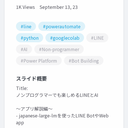
1K Views
September 13, 23
#line
#powerautomate
#python
#googlecolab
#LINE
#AI
#Non-programmer
#Power Platform
#Bot Building
スライド概要
Title:
ノンプログラマーでも楽しめるLINEとAI
～アプリ解説編～
- japanese-large-lmを使ったLINE BotやWeb
app