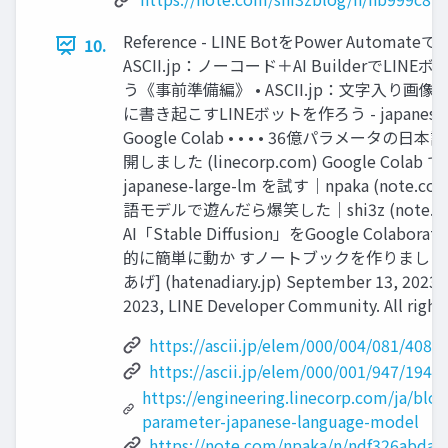
Reference - LINE BotをPower Automate
10.
ASCII.jp：ノーコード＋AI BuilderでLI
う《事前準備編》 • ASCII.jp：文字入り画
に書き起こすLINEボットを作ろう - japanese-la
Google Colab • • • • 36億パラメータ
開しました (linecorp.com) Google Colab で 
japanese-large-lm を試す｜npaka (note.co
語モデルで遊んだら爆笑した｜shi3z (note.c
AI「Stable Diffusion」をGoogle Colabor
的に簡単に動か すノートブックを作りました - ka
あげ] (hatenadiary.jp) September 13, 2023 C
2023, LINE Developer Community. All rights
https://ascii.jp/elem/000/004/081/4081
https://ascii.jp/elem/000/001/947/1947
https://engineering.linecorp.com/ja/blog/
parameter-japanese-language-model
https://note.com/npaka/n/ndf326abda9