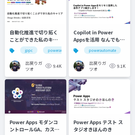
自動化推進で切り拓く
Copilot in Power
ことができた私のキャ
Appsを活用 なんでもコ
リア
パイロット 2024-09-11
jppc
powerautomate
powerautomate
rb02
p
出戻りガ
出戻りガ
9.4K
9.1K
ツオ
ツオ
Power Apps モダンコ
Power Apps テスト ス
ントロールGA、カスタ
タジオきほんのき