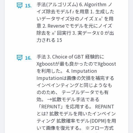
⼿法(アルゴリズム) 6. Algorithm ノ
15.
イズ除去モデルf 𝑡 を⽤意 1. ⽣成した
いデータサイズ分のノイズ 𝑋 𝑛' を⽤
意 2. Reverseでモデルを元にノイズ
除去を 𝑛' 回実⾏ 3. 実データ𝑋 0 が出
⼒される 15
⼿法 3. Choice of GBT 経験的に
16.
Xgboostが最も良かったのでXgboost
を利⽤した。 4. Imputation
Imputationは画像の⽋損を補完する
インペインティングと同じようなも
ののため、 テーブルデータでも有
効。 →拡散モデル⼿法である
「REPAINT」を応⽤する。 REPAINT
とは? 拡散モデルを⽤いたインペイン
ティング 拡散確率モデル(DDPM)を⽤
いて画像を復元する。 ※フロー⽅式