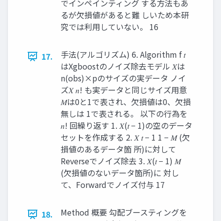
でインペインティング する⽅法もあ
るが⽋損値があると難 しいため本研
究では利⽤していない。 16
⼿法(アルゴリズム) 6. Algorithm f 𝑡
17.
はXgboostのノイズ除去モデル 𝑋は
n(obs)×pのサイズの実データ ノイ
ズ𝑋 𝑛! も実データと同じサイズ⽤意
𝑀は0と1で表され、⽋損値は0、⽋損
無しは 1で表される。 以下の⾏為を
𝑛! 回繰り返す 1. 𝑋(𝑡 − 1)の空のデータ
セットを作成する 2. 𝑋 𝑡 − 1 1 − 𝑀 (⽋
損値のあるデータ箇 所)に対して
Reverseでノイズ除去 3. 𝑋(𝑡 − 1) 𝑀
(⽋損値のないデータ箇所)に 対し
て、Forwardでノイズ付与 17
Method 概要 勾配ブースティングを
18.