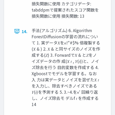
損失関数に使⽤ カテゴリデータ:
tabddpmで提案されたスコア関数を
損失関数に使⽤ 損失関数: 13
⼿法(アルゴリズム) 6. Algorithm
14.
ForestDiffusionの学習の流れについ
て 1. 実データ𝑋を𝑛!"#$% 倍複製する
(𝑋 & ) 2. 𝑋 & と同サイズのノイズを作
成する(𝑍) 3. Forwardで𝑋 & と𝑍をノ
イズデータの作 成(𝑋 𝑡 , 𝑌(𝑡))と、ノイ
ズ除去を⾏う ⽬的変数を作成する 4.
Xgboostでモデルを学習する。なお
⼊ ⼒は実データとノイズを混ぜた𝑋 𝑡
を⼊⼒し、除去すべきノイズである
𝑌(𝑡)を予測する 5. 3.~4.を𝑛' 回繰り返
し、ノイズ除去モ デルf 𝑡 を作成する
14