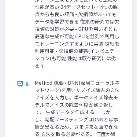
性能が⾼い 24データセット・4つの観
点からも良い評価 • ⽋損値があっても
データを学習できる 従来の研究では⽋
損値の対処が必要 • GPUを⽤いずとも
⾼速な⽣成が可能 CPUを並列で利⽤し
てトレーニングするように実装 GPUも
利⽤可能 • ⽋損値の補完(インピュテー
ション)も可能 性能は既存研究には劣
る 7
Method 概要 • DNN(深層ニューラルネ
8.
ットワーク)を⽤いたノイズ除去の⽅法
ノイズを⼊⼒し、単⼀のノイズ除去モ
デルでノイズの除去何度か繰り返し
て、 ⽣成データを作成する。 しか
し、勾配ブースティングはDNNとは事
情が異なるため、さまざまな⾯で異な
る ⽅法を取る必要がある。 何度か繰