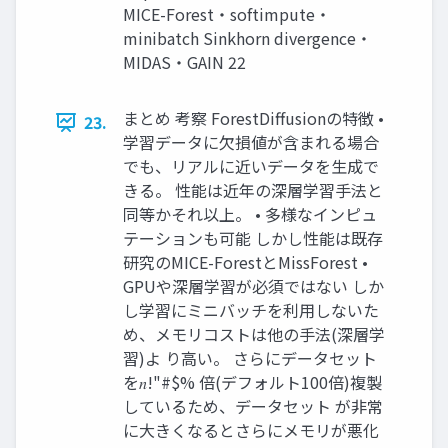
MICE-Forest・softimpute・
minibatch Sinkhorn divergence・
MIDAS・GAIN 22
まとめ 考察 ForestDiffusionの特徴 •
23.
学習データに⽋損値が含まれる場合
でも、リアルに近いデータを⽣成で
きる。 性能は近年の深層学習⼿法と
同等かそれ以上。 • 多様なインピュ
テーションも可能 しかし性能は既存
研究のMICE-ForestとMissForest •
GPUや深層学習が必須ではない しか
し学習にミニバッチを利⽤しないた
め、メモリコストは他の⼿法(深層学
習)よ り⾼い。 さらにデータセット
を𝑛!"#$% 倍(デフォルト100倍)複製
しているため、データセット が⾮常
に⼤きくなるとさらにメモリが悪化