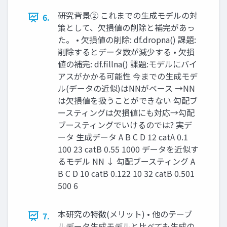
研究背景② これまでの⽣成モデルの対
6.
策として、⽋損値の削除と補完があっ
た。 • ⽋損値の削除: df.dropna() 課題:
削除するとデータ数が減少する • ⽋損
値の補完: df.fillna() 課題:モデルにバイ
アスがかかる可能性 今までの⽣成モデ
ル(データの近似)はNNがベース →NN
は⽋損値を扱うことができない 勾配ブ
ースティングは⽋損値にも対応→勾配
ブースティングでいけるのでは? 実デ
ータ 生成データ A B C D 12 catA 0.1
100 23 catB 0.55 1000 データを近似す
るモデル NN ↓ 勾配ブースティング A
B C D 10 catB 0.122 10 32 catB 0.501
500 6
本研究の特徴(メリット) • 他のテーブ
7.
ルデータ⽣成モデルと⽐べても⽣成の