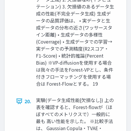
テーション) 3. ⽋損値のあるデータ⽣
成の性能(不完全データ⽣成) ⽣成デ
ータの品質評価は、 • 実データと⽣
成データの分布の近さ(ワッサースタ
イン距離) • ⽣成データの多様性
(Coverrage) • ⽣成データでの学習→
実データでの予測精度(R2スコア・
F1-Score) • 統計的推論(Percent
Bias) ※VP-diffusionを使⽤する場合
は我々の⼿法をForest-VPとし、条件
付きフローマッチングを使⽤する場
合は Forest-Flowとする。 19
実験(データ⽣成性能{⽋損なし}) 上の
20.
表を確認すると、Forest-flowが（ほ
ぼすべてのメトリクスで）⼀般的に
最も ⾼い性能を⽰した。 ※比較手法
は、 Gaussian Copula・TVAE・