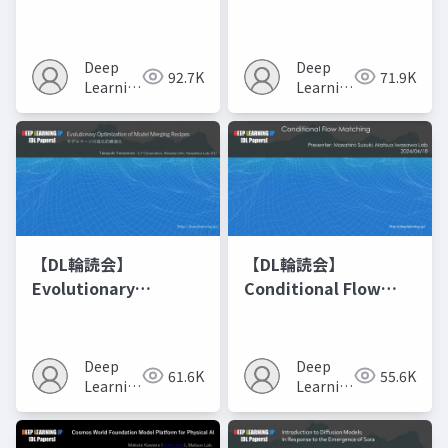
Networks
Deep
Deep
92.7K
71.9K
Learning
Learning
JP
JP
【DL輪読会】
【DL輪読会】
Evolutionary
Conditional Flow
Optimization of
Matching
Model Merging
Recipes モデルマージ
Deep
Deep
61.6K
55.6K
の進化的最適化
Learning
Learning
JP
JP