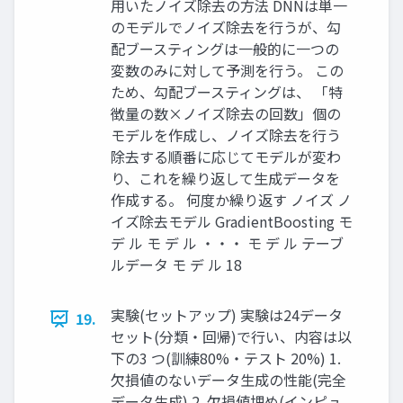
⽤いたノイズ除去の⽅法 DNNは単⼀
のモデルでノイズ除去を⾏うが、勾
配ブースティングは⼀般的に⼀つの
変数のみに対して予測を⾏う。 この
ため、勾配ブースティングは、 「特
徴量の数×ノイズ除去の回数」個の
モデルを作成し、ノイズ除去を⾏う
除去する順番に応じてモデルが変わ
り、これを繰り返して⽣成データを
作成する。 何度か繰り返す ノイズ ノ
イズ除去モデル GradientBoosting モ
デ ル モ デ ル ・・・ モ デ ル テーブ
ルデータ モ デ ル 18
実験(セットアップ) 実験は24データ
19.
セット(分類・回帰)で⾏い、内容は以
下の3 つ(訓練80%・テスト 20%) 1.
⽋損値のないデータ⽣成の性能(完全
データ⽣成) 2. ⽋損値埋め(インピュ