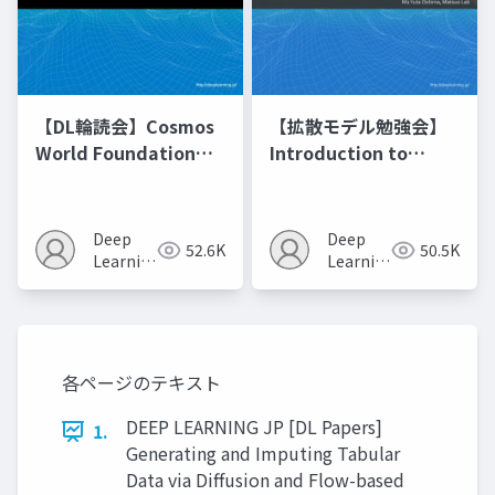
【DL輪読会】Cosmos
【拡散モデル勉強会】
World Foundation
Introduction to
Model Platform for
Diffusion Models
Physical AI
Deep
Deep
52.6K
50.5K
Learning
Learning
JP
JP
各ページのテキスト
DEEP LEARNING JP [DL Papers]
1.
Generating and Imputing Tabular
Data via Diffusion and Flow-based