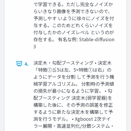
で学習できる。ただし完全なノイズか
らいきなり画像を予測できないので、
予測しやす いように徐々にノイズを付
与する。このためどれくらいノイズを
付与したかのノイズレベル というのが
存在する。 有名な例: Stable-diffusion
3
決定⽊・勾配ブースティング • 決定⽊
4.
「特徴①≦5は左、5<特徴①は右」の
ようにデータを分割 して予測を⾏う機
械学習アルゴリズム。 分割時の予測値
の損失が最⼩になるように学習。 • 勾
配ブースティング 決定⽊(弱学習器)を
構築した後に、その予測の誤差を修正
するように新たな決定⽊を構築して予
測を⾏うモデル。 • Xgboost 2次テイ
ラー展開・⾼速並列化/分散システム・