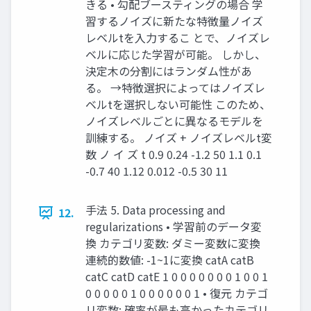
きる • 勾配ブースティングの場合 学
習するノイズに新たな特徴量ノイズ
レベルtを⼊⼒するこ とで、ノイズレ
ベルに応じた学習が可能。 しかし、
決定⽊の分割にはランダム性があ
る。 →特徴選択によってはノイズレ
ベルtを選択しない可能性 このため、
ノイズレベルごとに異なるモデルを
訓練する。 ノイズ + ノイズレベルt変
数 ノ イ ズ t 0.9 0.24 -1.2 50 1.1 0.1
-0.7 40 1.12 0.012 -0.5 30 11
⼿法 5. Data processing and
12.
regularizations • 学習前のデータ変
換 カテゴリ変数: ダミー変数に変換
連続的数値: -1~1に変換 catA catB
catC catD catE 1 0 0 0 0 0 0 0 1 0 0 1
0 0 0 0 0 1 0 0 0 0 0 0 1 • 復元 カテゴ
リ変数: 確率が最も⾼かったカテゴリ