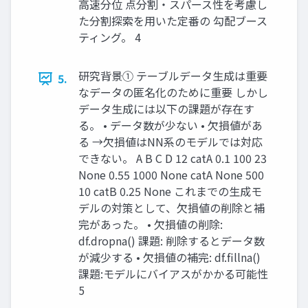
⾼速分位 点分割・スパース性を考慮し
た分割探索を⽤いた定番の 勾配ブース
ティング。 4
研究背景① テーブルデータ⽣成は重要
5.
なデータの匿名化のために重要 しかし
データ⽣成には以下の課題が存在す
る。 • データ数が少ない • ⽋損値があ
る →⽋損値はNN系のモデルでは対応
できない。 A B C D 12 catA 0.1 100 23
None 0.55 1000 None catA None 500
10 catB 0.25 None これまでの⽣成モ
デルの対策として、⽋損値の削除と補
完があった。 • ⽋損値の削除:
df.dropna() 課題: 削除するとデータ数
が減少する • ⽋損値の補完: df.fillna()
課題:モデルにバイアスがかかる可能性
5