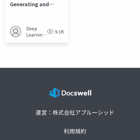
Generating and
Imputing Tabular
Data via Diffusion
and Flow-based
Deep
9.1K
Gradient-Boosted
Learning
Trees
JP
運営：株式会社アプルーシッド
利用規約