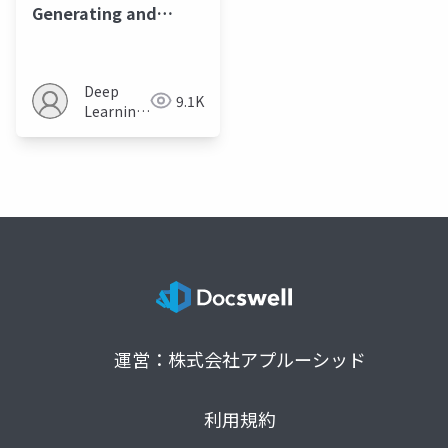
Generating and
Imputing Tabular
Data via Diffusion
and Flow-based
Deep
9.1K
Gradient-Boosted
Learning
Trees
JP
運営：株式会社アプルーシッド
利用規約