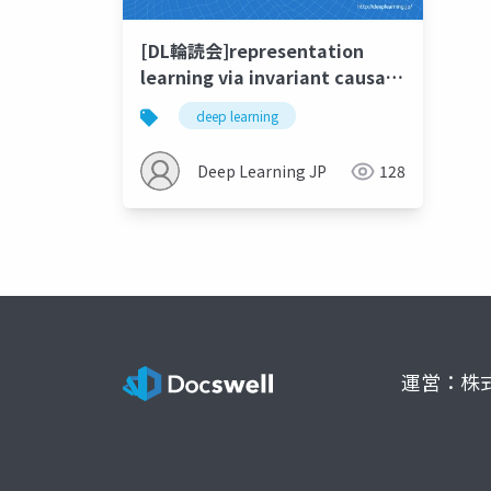
[DL輪読会]representation
learning via invariant causal
mechanisms
deep learning
Deep Learning JP
128
運営：株