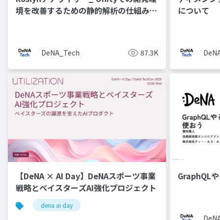
境を改善するための静的解析の仕組みの
について
構築
DeNA_Tech
87.3K
DeN
【DeNA × AI Day】DeNAスポーツ事業
GraphQL
戦略とベイスターズAI強化プロジェクト
dena ai day
DeN