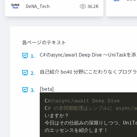
DeNA_Tech
36.2K
各ページのテキスト
C#のasync/await Deep Dive 〜UniTa
1.
自己紹介 bo40 分野にこだわりなくプログラムを書
2.
[beta]
3.
C
#のasync/await Deep Dive
C
# の非同期処理はシンプルに async
いますか？

今日はその仕組みの深堀りしつつ、UniT
のエッセンスを紹介します！
