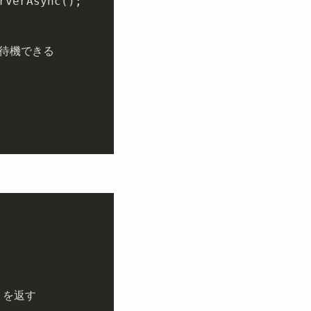
待機できる

 を返す
