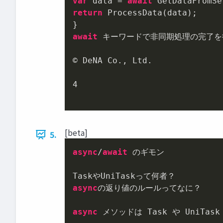
var
 data = 
await
return
 ProcessData(data);

await
 キーワードで非同期処理の完了を
© DeNA Co., Ltd.

4
[beta]
5.
async
/
await
 のギモン

async
の返り値のルールってなに？

async
 メソッドは Task や UniTask