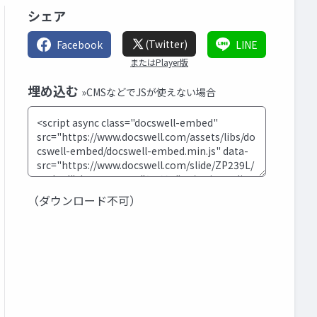
シェア
(Twitter)
Facebook
LINE
またはPlayer版
埋め込む
»CMSなどでJSが使えない場合
（ダウンロード不可）