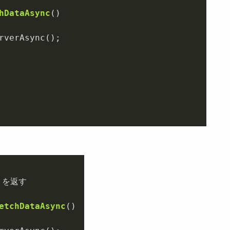
hDataAsync
()
 を返す

etchDataAsync
()