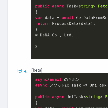
public
async
 Task<
string
> 
Fetc
var
 data = 
await
return
 ProcessData(data);

}

© DeNA Co., Ltd.

3
[beta]
4.
async
/
await
async
 メソッドは Task や UniTask
public
async
 UniTask<
string
> 
F