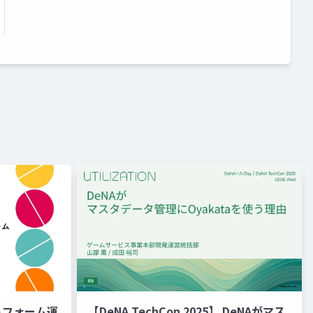
ットフォーム運
【DeNA TechCon 2025】 DeNAがマス