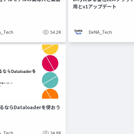
用とv1アップデート
A_Tech
54.2K
DeNA_Tech
やるならDataloaderを使おう
A_Tech
34.9K