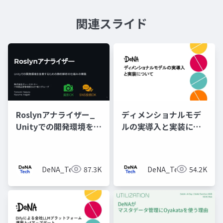
関連スライド
Roslynアナライザー_
ディメンショナルモデ
Unityでの開発環境を改
ルの実導入と実装につ
善するための静的解析
いて
の仕組みの構築
DeNA_Tech
87.3K
DeNA_Tech
54.2K