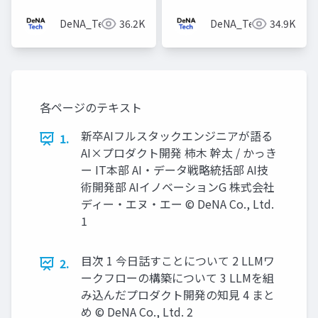
DeNA_Tech
36.2K
DeNA_Tech
34.9K
各ページのテキスト
新卒AIフルスタックエンジニアが語る
1.
AI×プロダクト開発 柿木 幹太 / かっき
ー IT本部 AI・データ戦略統括部 AI技
術開発部 AIイノベーションG 株式会社
ディー・エヌ・エー © DeNA Co., Ltd.
1
目次 1 今日話すことについて 2 LLMワ
2.
ークフローの構築について 3 LLMを組
み込んだプロダクト開発の知見 4 まと
め © DeNA Co., Ltd. 2