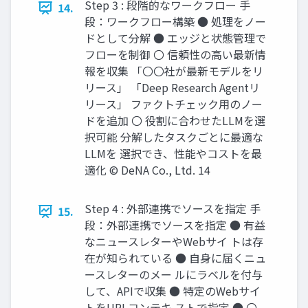
Step 3 : 段階的なワークフロー 手
14.
段：ワークフロー構築 ● 処理をノー
ドとして分解 ● エッジと状態管理で
フローを制御 〇 信頼性の高い最新情
報を収集 「〇〇社が最新モデルをリ
リース」 「Deep Research Agentリ
リース」 ファクトチェック用のノー
ドを追加 〇 役割に合わせたLLMを選
択可能 分解したタスクごとに最適な
LLMを 選択でき、性能やコストを最
適化 © DeNA Co., Ltd. 14
Step 4 : 外部連携でソースを指定 手
15.
段：外部連携でソースを指定 ● 有益
なニュースレターやWebサイ トは存
在が知られている ● 自身に届くニュ
ースレターのメー ルにラベルを付与
して、APIで収集 ● 特定のWebサイ
トをURLコンテキ ストで指定 ● 〇