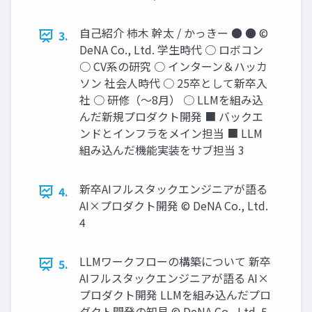
自己紹介 柿木 幹太 / かっきー ● ● ©
3.
DeNA Co., Ltd. 学生時代 ○ ロボコン
○ CV系の研究 ○ インターン＆ハッカ
ソン 社会人時代 ○ 25卒として新卒入
社 ○ 研修（〜8月） ○ LLMを組み込
んだ新規プロダクト開発 ■ バックエ
ンドとインフラをメイン担当 ■ LLM
組み込んだ機能実装をサブ担当 3
新卒AIフルスタックエンジニアが語る
4.
AI×プロダクト開発 © DeNA Co., Ltd.
4
LLMワークフローの構築について 新卒
5.
AIフルスタックエンジニアが語る AI×
プロダクト開発 LLMを組み込んだプロ
ダクト開発の知見 © DeNA Co., Ltd. 5