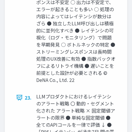
ポンスは不安定 ○ 出力は不安定で、
エラーが起きることも多い ○ 処理の
内容によってはレイテンシが数分は
ざら ● 独立したLLM呼び出しは積極
的に並列化すべき ● レイテンシの可
視化（ログ・モニタリング）で問題
を早期発見 ○ ボトルネックの特定 ●
ストリーミングレスポンスは長時間
処理のUX改善に有効 ● 指数バックオ
フによるリトライ機構 ● 遅いことを
前提とした設計が必要とされる ©
DeNA Co., Ltd. 22
LLMプロダクトにおけるレイテンシ
23.
のアラート戦略 〇 動的・セグメント
化された アラート戦略 × 固定閾値ア
ラートの限界 ● 単純な固定閾値 ●
全てのAPIコールを一律で評価 ↓ ●
「P95レイテンシ」が過去7日 間の平