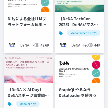
Difyによる全社LLMプ
【DeNA TechCon
ラットフォーム運用と
2025】 DeNAがマスタ
v1アップデート
データ管理にOyakata
dena techcon 2025
を使う理由
DeNA_Tech
49.6K
DeNA_Tech
44K
【DeNA × AI Day】
GraphQLやるなら
DeNAスポーツ事業戦略
Dataloaderを使おう
とベイスターズAI強化
dena ai day
プロジェクト