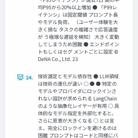
均P95から20%以上増加 ● 「P99レ
イテンシ」は固定閾値 プロンプト長
やモデル負荷、 （ユーザー体験を大
きく損な タスクの複雑さで応答速度
が う極端な遅延を検知） 大きく変動
してしまうため困難 ● エンドポイン
トもしくはセグ メントごとに設定 ©
DeNA Co., Ltd. 23
技術選定とモデル依存性 ● LLM領域
24.
は技術の進化が速い ○ ● ● 特定の
モデルやプロバイダにロックインさ
れない設計が求められる LangChain
のような抽象化レイヤーが有用 ○ 具
体的なモデル指定を外部化すると、
さらに恩恵が大きくなる ○ とは言
え、完全にロックインを避けるのは
困難 プロンプトはコードと同様にバ