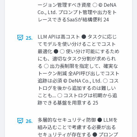
ージョン管理すべき資産 ○ © DeNA
Co., Ltd. プロンプト管理や出力をト
レースできるSaaSが結構便利 24
LLM APIは高コスト ● タスクに応じ
25.
てモデルを使い分けることでコスト
最適化 ● ○ 使い分け可能にするため
にも、適切なタスク分割が求められ
る ○ 出力長制限を指定して、確実な
トークン削減 全API呼び出しでコスト
追跡は必須 © DeNA Co., Ltd. ○ コス
トログを後から追加するのは難しい
ことも... ○ コストログは初期から追
跡できる基盤を用意する 25
多層的なセキュリティ防御 ● LLMを
26.
組み込むことで考慮する必要が出る
セキュリティが存在する ● プロンプ