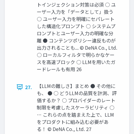
トインジェクション対策は必須 ○ ユ
ーザー入力を「データとして」扱う
○ ユーザー入力を明確にセパレート
した構造化プロンプト ○ システムプ
ロンプトとユーザー入力の明確な分
離 ● コンテンツポリシー違反ものが
出力されることも... © DeNA Co., Ltd.
○ ローカルフィルタで明らかなケー
スを高速ブロック ○ LLMを用いたガ
ードレールも有用 26
【LLMの難しさ】まとめ ● その他に
27.
も、 ● ○ どうLLMの品質を計測、評
価するか？ ○ プロバイダーのレート
制限を考慮したスケーラビリティ ○
… これらの点を踏まえた上で、LLM
をプロダクトに組み込む必要があ
る！ © DeNA Co., Ltd. 27