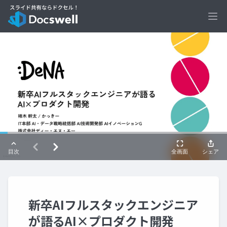
Ope
新卒AIフルスタックエンジニア
が語るAI×プロダクト開発