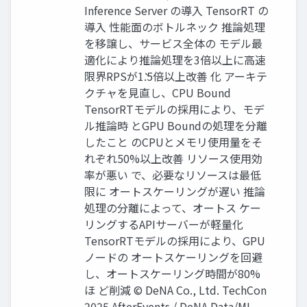
Inference Server の導入 TensorRT の
導入 性能面のボトルネック 推論処理
を移譲し、サービス全体の モデル最
適化により推論処理を3倍以上に高速
限界RPSが1̀.5倍以上改善 化 アーキテ
クチャを見直し、CPU Bound
TensorRTモデルの採用により、モデ
ル推論時 とGPU Boundの処理を分離
したこと のCPUとメモリ使用量をそ
れぞれ50%以上改善 リソース使用効
率が悪い で、必要なリソースは最低
限に オートスケーリングが遅い 推論
処理の分離によって、オートス ケー
リングするAPIサーバーが軽量化
TensorRTモデルの採用により、GPU
ノードの オートスケーリングを回避
し、オートスケーリング時間が80%
ほ ど削減 © DeNA Co., Ltd. TechCon
2025 AfterEvents / DeNA Data/ML