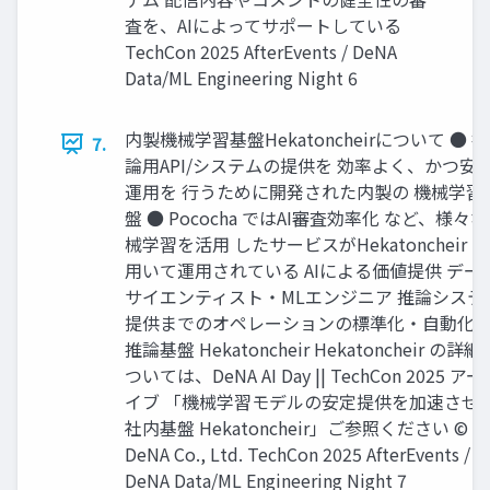
査を、AIによってサポートしている
TechCon 2025 AfterEvents / DeNA
Data/ML Engineering Night 6
内製機械学習基盤Hekatoncheirについて ● 推
7.
論用API/システムの提供を 効率よく、かつ安
運用を 行うために開発された内製の 機械学習
盤 ● Pococha ではAI審査効率化 など、様々
械学習を活用 したサービスがHekatoncheir を
用いて運用されている AIによる価値提供 デー
サイエンティスト‧MLエンジニア 推論システ
提供までのオペレーションの標準化‧⾃動化 M
推論基盤 Hekatoncheir Hekatoncheir の詳細
ついては、DeNA AI Day || TechCon 2025 ア
イブ 「機械学習モデルの安定提供を加速させ
社内基盤 Hekatoncheir」ご参照ください ©
DeNA Co., Ltd. TechCon 2025 AfterEvents /
DeNA Data/ML Engineering Night 7