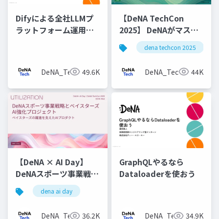
Difyによる全社LLMプ
【DeNA TechCon
ラットフォーム運用と
2025】 DeNAがマスタ
v1アップデート
データ管理にOyakata
dena techcon 2025
を使う理由
DeNA_Tech
49.6K
DeNA_Tech
44K
【DeNA × AI Day】
GraphQLやるなら
DeNAスポーツ事業戦略
Dataloaderを使おう
とベイスターズAI強化
dena ai day
プロジェクト
DeNA_Tech
36.2K
DeNA_Tech
34.9K