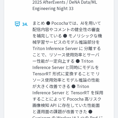
2025 AfterEvents / DeNA Data/ML
Engineering Night 33
まとめ ● Pocochaでは、AIを用いて
34.
配信内容やコメントの健全性の審査
を補完している ● モノリシックな機
械学習サービスのモデル推論部分を
Triton Inference Server に 分離する
ことで、リソース使用効率とサーバ
ー性能が一定向上する ● Triton
Inference Server と同時にモデルを
TensorRT 形式に変換することで リ
ソース使用効率とモデル推論の性能
が大きく改善できる ● Triton
Inference Server と TensorRT を採用
することによって Pococha 高リスク
画像検知 API に存在していた性能面
と運用面の課題が改善できた ●
Gunicorn の Worker は１つの Pod に