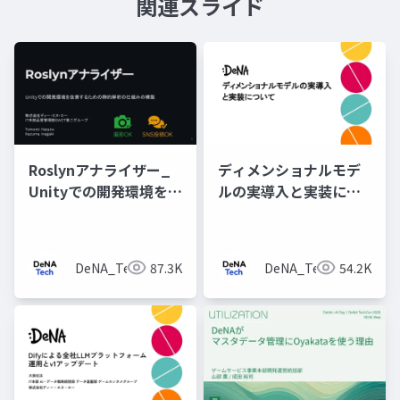
関連スライド
Roslynアナライザー_
ディメンショナルモデ
Unityでの開発環境を改
ルの実導入と実装につ
善するための静的解析
いて
の仕組みの構築
DeNA_Tech
87.3K
DeNA_Tech
54.2K