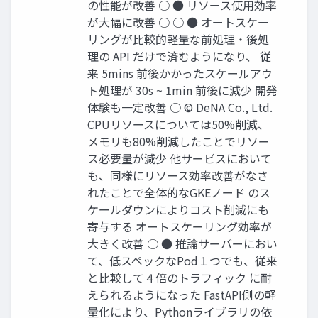
の性能が改善 ○ ● リソース使用効率
が大幅に改善 ○ ○ ● オートスケー
リングが比較的軽量な前処理・後処
理の API だけで済むようになり、 従
来 5mins 前後かかったスケールアウ
ト処理が 30s ~ 1min 前後に減少 開発
体験も一定改善 ○ © DeNA Co., Ltd.
CPUリソースについては50%削減、
メモリも80%削減したことでリソー
ス必要量が減少 他サービスにおいて
も、同様にリソース効率改善がなさ
れたことで全体的なGKEノード のス
ケールダウンによりコスト削減にも
寄与する オートスケーリング効率が
大きく改善 ○ ● 推論サーバーにおい
て、低スペックなPod１つでも、従来
と比較して４倍のトラフィック に耐
えられるようになった FastAPI側の軽
量化により、Pythonライブラリの依