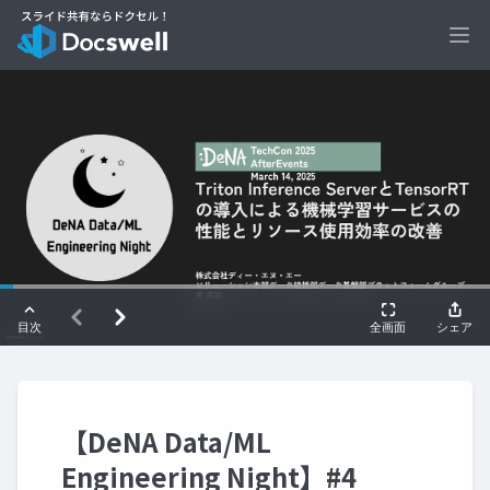
Ope
【DeNA Data/ML
Engineering Night】#4