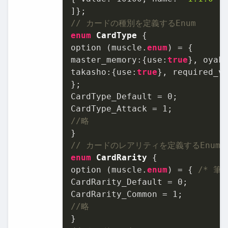
// カードの種別を定義するEnum
enum
CardType
 {

option (muscle.
enum
) = {

master_memory:{use:
true
}, oyak
takasho:{use:
true
}, required_v
};

CardType_Default = 
0
;

CardType_Attack = 
1
//略
// カードのレアリティを定義するEnum
enum
CardRarity
 {

option (muscle.
enum
) = { 
/* 筆
CardRarity_Default = 
0
;

CardRarity_Common = 
1
//略