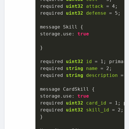
required 
uint32
attack
=
4
;

required 
uint32
defense
=
5
;

message Skill {

storage.use: 
true
}

required 
uint32
id
=
1
; primar
required 
string
name
=
2
;

required 
string
description
=
message CardSkill {

storage.use: 
true
required 
uint32
card_id
=
1
; p
required 
uint32
skill_id
=
2
; 
}
