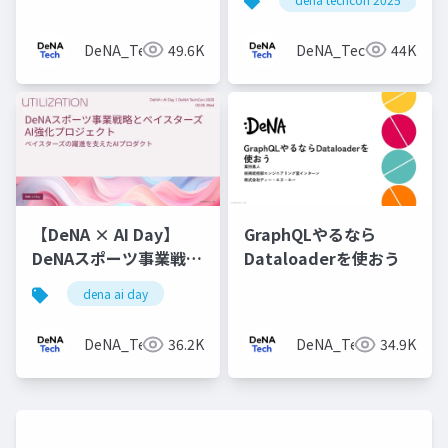
を使う理由
DeNA_Tech
49.6K
DeNA_Tech
44K
【DeNA × AI Day】
GraphQLやるなら
DeNAスポーツ事業戦略
Dataloaderを使おう
とベイスターズAI強化
dena ai day
プロジェクト
DeNA_Tech
36.2K
DeNA_Tech
34.9K