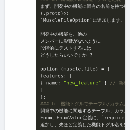
まず、開発中の機能に固有の名前を持つ機
(.proto)の

`MuscleFileOption`に追加します。

開発中の機能を、他の

メンバーに影響がないように

段階的にテストするには

どうしたらいいですか ?

option (muscle.file) = {

features: [

{ name: 
"new_feature"
 } 
// 新
]

### b. 機能トグルでテーブル/カラム/En
開発中の機能に関連するテーブル、カラム、
Enum、EnumValue定義に、`required
追加し、先ほど定義した機能トグル名を指定