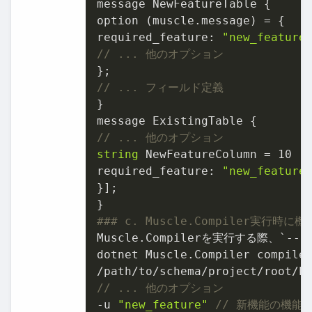
message NewFeatureTable {

option (muscle.message) = {

required_feature: 
"new_feature
// ... 他のオプション
// ... フィールド定義
}

// ... 他のオプション
string
 NewFeatureColumn = 
10
 [(
required_feature: 
"new_feature
}];

### c. Muscle.Compiler実行時
Muscle.Compilerを実行する際、`-
dotnet Muscle.Compiler compile_
// ... 他のオプション
-u 
"new_feature"
// 新機能の機能