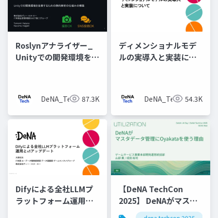
Roslynアナライザー_
ディメンショナルモデ
Unityでの開発環境を改
ルの実導入と実装につ
善するための静的解析
いて
の仕組みの構築
DeNA_Tech
87.3K
DeNA_Tech
54.3K
Difyによる全社LLMプ
【DeNA TechCon
ラットフォーム運用と
2025】 DeNAがマスタ
v1アップデート
データ管理にOyakata
dena techcon 2025