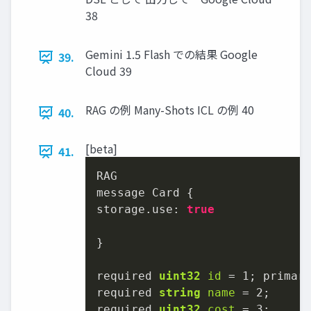
38
Gemini 1.5 Flash での結果 Google
39.
Cloud 39
RAG の例 Many-Shots ICL の例 40
40.
[beta]
41.
RAG

message Card {

storage.use: 
true
}

required 
uint32
id
=
1
; primar
required 
string
name
=
2
;

required 
uint32
cost
=
3
;
