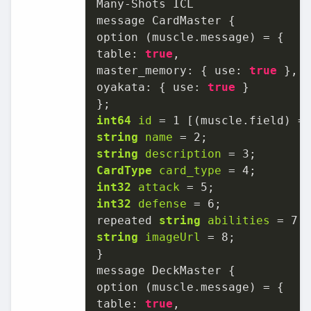
Many-Shots ICL

message CardMaster {

option (muscle.message) = {

table: 
true
,

master_memory: { use: 
true
 },

oyakata: { use: 
true
 }

int64
id
=
1
 [(muscle.field) =
string
name
=
2
string
description
=
3
CardType
card_type
=
4
int32
attack
=
5
int32
defense
=
6
;

repeated 
string
abilities
=
7
string
imageUrl
=
8
;

}

message DeckMaster {

option (muscle.message) = {

table: 
true
,
