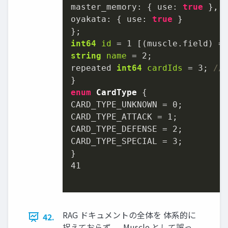
master_memory: { use: 
true
 },

oyakata: { use: 
true
 }

int64
id
=
1
 [(muscle.field) =
string
name
=
2
;

repeated 
int64
cardIds
=
3
; 
//
enum
CardType
 {

CARD_TYPE_UNKNOWN = 
0
;

CARD_TYPE_ATTACK = 
1
;

CARD_TYPE_DEFENSE = 
2
;

CARD_TYPE_SPECIAL = 
3
;

41
RAG ドキュメントの全体を 体系的に
42.
捉えておらず 、 Muscle として誤っ