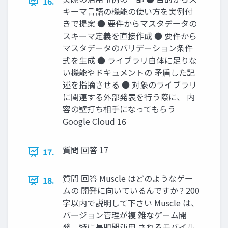
16.
キーマ言語の機能の使い方を実例付
きで提案 ● 要件からマスタデータの
スキーマ定義を直接作成 ● 要件から
マスタデータのバリデーション条件
式を生成 ● ライブラリ自体に足りな
い機能やドキュメントの 矛盾した記
述を指摘させる ● 対象のライブラリ
に関連する外部発表を行う際に、 内
容の壁打ち相手になってもらう
Google Cloud 16
質問 回答 17
17.
質問 回答 Muscle はどのようなゲー
18.
ムの 開発に向いているんですか ? 200
字以内で説明して下さい Muscle は、
バージョン管理が複 雑なゲーム開
発、特に長期間運用 されるモバイル