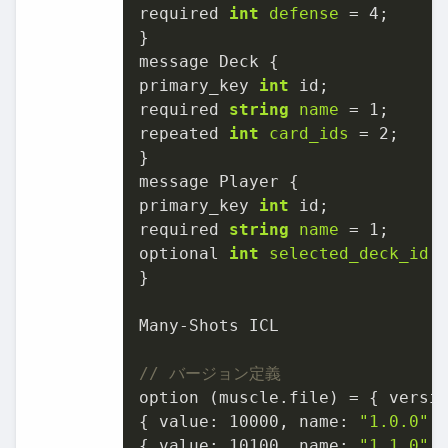
required 
int
defense
=
4
;

}

message Deck {

primary_key 
int
 id;

required 
string
name
=
1
;

repeated 
int
card_ids
=
2
;

}

message Player {

primary_key 
int
 id;

required 
string
name
=
1
;

optional 
int
selected_deck_id
}

Many-Shots ICL

// バージョン定義
option (muscle.file) = { versio
{ value: 
10000
, name: 
"1.0.0"
,
{ value: 
10100
, name: 
"1.1.0"
,