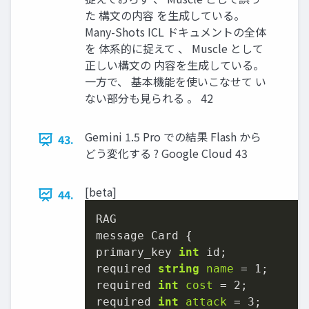
た 構文の内容 を生成している。
Many-Shots ICL ドキュメントの全体
を 体系的に捉えて 、 Muscle として
正しい構文の 内容を生成している。
一方で、 基本機能を使いこなせて い
ない部分も見られる 。 42
Gemini 1.5 Pro での結果 Flash から
43.
どう変化する ? Google Cloud 43
[beta]
44.
RAG

message Card {

primary_key 
int
 id;

required 
string
name
=
1
;

required 
int
cost
=
2
;

required 
int
attack
=
3
;
