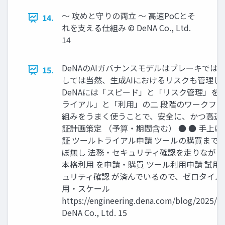
〜 攻めと守りの両立 〜 高速PoCとそ
14.
れを支える仕組み © DeNA Co., Ltd.
14
DeNAのAIガバナンスモデルはブレーキではな
15.
しては当然、生成AIにおけるリスクも管理し
DeNAには「スピード」と「リスク管理」を
ライアル」と「利用」の二 段階のワークフロ
組みをうまく使うことで、安全に、かつ高速に
証計画策定 （予算・期間含む） ● ● 手上げ
証 ツールトライアル申請 ツールの購買まで
ぼ無し 法務・セキュリティ確認を走りながら
本格利用 を申請・購買 ツール利用申請 試
ュリティ確認 が済んでいるので、ゼロタイム
用・スケール
https://engineering.dena.com/blog/2025/0
DeNA Co., Ltd. 15