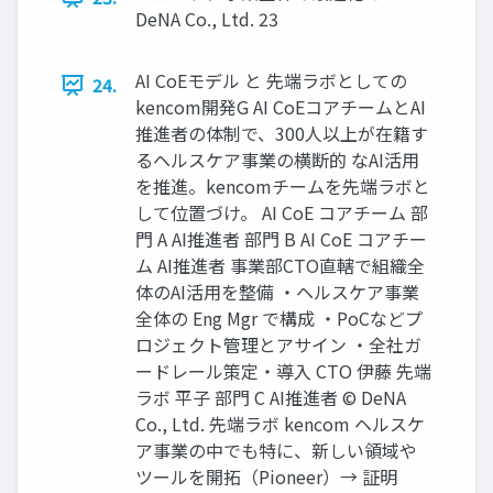
DeNA Co., Ltd. 23
AI CoEモデル と 先端ラボとしての
24.
kencom開発G AI CoEコアチームとAI
推進者の体制で、300人以上が在籍す
るヘルスケア事業の横断的 なAI活用
を推進。kencomチームを先端ラボと
して位置づけ。 AI CoE コアチーム 部
門 A AI推進者 部門 B AI CoE コアチー
ム AI推進者 事業部CTO直轄で組織全
体のAI活用を整備 ・ヘルスケア事業
全体の Eng Mgr で構成 ・PoCなどプ
ロジェクト管理とアサイン ・全社ガ
ードレール策定・導入 CTO 伊藤 先端
ラボ 平子 部門 C AI推進者 © DeNA
Co., Ltd. 先端ラボ kencom ヘルスケ
ア事業の中でも特に、新しい領域や
ツールを開拓（Pioneer）→ 証明