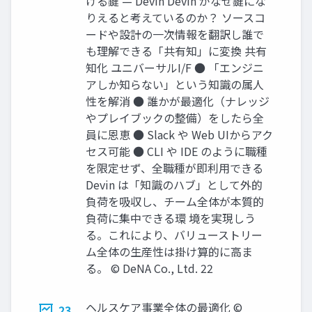
ける鍵 — Devin Devin がなぜ鍵にな
りえると考えているのか？ ソースコ
ードや設計の一次情報を翻訳し誰で
も理解できる「共有知」に変換 共有
知化 ユニバーサルI/F ● 「エンジニ
アしか知らない」という知識の属人
性を解消 ● 誰かが最適化（ナレッジ
やプレイブックの整備）をしたら全
員に恩恵 ● Slack や Web UIからアク
セス可能 ● CLI や IDE のように職種
を限定せず、全職種が即利用できる
Devin は「知識のハブ」として外的
負荷を吸収し、チーム全体が本質的
負荷に集中できる環 境を実現しう
る。これにより、バリューストリー
ム全体の生産性は掛け算的に高ま
る。 © DeNA Co., Ltd. 22
ヘルスケア事業全体の最適化 ©
23.