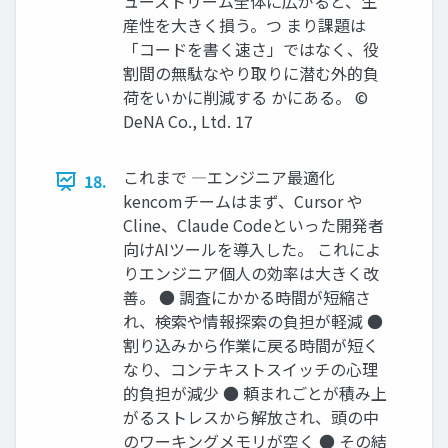
ューストリーム全体に広がると、生
産性を大きく損う。つ まり課題は
「コードを書く速さ」ではなく、役
割間の無駄なやり取りに潜む外的負
荷をいかに削減する かにある。 ©
DeNA Co., Ltd. 17
これまで ―エンジニア最適化
18.
kencomチームはまず、Cursor や
Cline、Claude Codeといった開発者
向けAIツールを導入した。 これによ
りエンジニア個人の効率は大きく改
善。 ● 調査にかかる時間が短縮さ
れ、検索や情報探索の負担が軽減 ●
割り込みから作業に戻る時間が短く
なり、コンテキストスイッチの心理
的負担が減少 ● 頼まれごとが積み上
がるストレスから解放され、頭の中
のワーキングメモリが空く ● その結