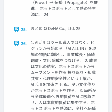
（Prove）→ 伝播（Propagate）を推
進。 ホットスポットとして熱の発生
源に。 24
まとめ © DeNA Co., Ltd. 25
25.
1. AI活用はツール導入ではなく、ビ
26.
ジョンから始める 「AI ALL IN」を現
場の物語に翻訳し、事業成長・価値
創造・文化 醸成をつなげる。 2. 成果
は文化の結実、ホットスポットから
ムーブメントを作る 振り返り・知識
共有・心理的安全性という土壌が、
AI活用を加速さ せる。良い文化作り
がホットスポットを作る。 3. 局所か
ら全体最適へ 外的負荷をAIに吸収さ
せ、人は本質的負荷に集中する。ホ
ットス ポットを熱源に、全社へ伝播