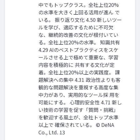
中でもトップクラス。全社上位20%
の水準を大きく上回る活用が進ん で
いる。 振り返り文化 4.50 新しいツー
ルを学び、適応するために不可欠
な、継続的改善の文化が根付いてい
る。全社上位20%の水準。 知識共有
4.29 AIのベストプラクティスをスケ
ールさせる上で極めて重要な、学習
内容を積極的に 共有する文化が定
着。全社上位20%以上の実践度。 課
題解決への集中 4.31 政治性よりも客
観的な問題解決を重視する高度な集
中力があり、実用的なツール採 用を
可能にする。 心理的安全性 4.71 新し
い技術の学習を促す「質問・挑戦」
を歓迎する風土が、全社トップ水準
以上で 確保されている。 © DeNA
Co., Ltd. 13