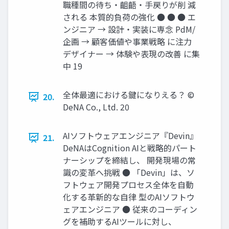
職種間の待ち・齟齬・手戻りが削 減
される 本質的負荷の強化 ● ● ● エ
ンジニア → 設計・実装に専念 PdM/
企画 → 顧客価値や事業戦略 に注力
デザイナー → 体験や表現の改善 に集
中 19
全体最適における鍵になりえる？ ©
20.
DeNA Co., Ltd. 20
AIソフトウェアエンジニア『Devin』
21.
DeNAはCognition AIと戦略的パート
ナーシップを締結し、 開発現場の常
識の変革へ挑戦 ● 「Devin」は、ソ
フトウェア開発プロセス全体を自動
化する革新的な自律 型のAIソフトウ
ェアエンジニア ● 従来のコーディン
グを補助するAIツールに対し、