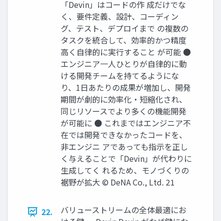
「Devin」はコードの作 成だけでな
く、要件定義、設計、コーディン
グ、テスト、デプロイまで の複数の
タスクを統合して、効率的かつ精度
高く自律的に実行すること が可能 ●
エンジニア一人ひとりが自律的に動
ける開発チームを持てるようにな
り、1日あたりの成果が増加し、開発
期間が劇的に効率化・短縮化され、
同じリソースでより多くの機能開発
が可能に ● これまではエンジニア不
在では開発できなかったコードを、
非エンジニ アであっても指示を正し
く与えることで「Devin」が代わりに
生成してく れるため、モノづくりの
裾野が拡大 © DeNA Co., Ltd. 21
バリューストリームの全体最適にお
22.