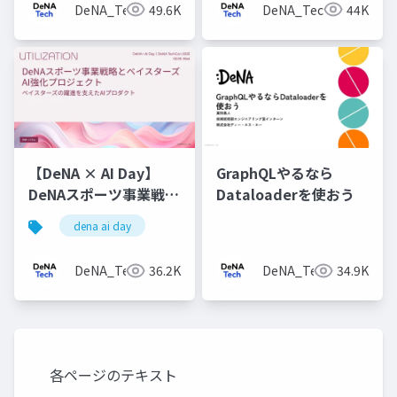
DeNA_Tech
49.6K
DeNA_Tech
44K
【DeNA × AI Day】
GraphQLやるなら
DeNAスポーツ事業戦略
Dataloaderを使おう
とベイスターズAI強化
dena ai day
プロジェクト
DeNA_Tech
36.2K
DeNA_Tech
34.9K
各ページのテキスト