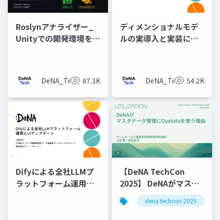
Roslynアナライザー_
ディメンショナルモデ
Unityでの開発環境を改
ルの実導入と実装につ
善するための静的解析
いて
の仕組みの構築
DeNA_Tech
87.3K
DeNA_Tech
54.2K
Difyによる全社LLMプ
【DeNA TechCon
ラットフォーム運用と
2025】 DeNAがマスタ
v1アップデート
データ管理にOyakata
dena techcon 2025
を使う理由