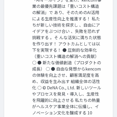
業の最優先課題は「重いコスト構造
の解消」で あり、そのためのAI活用
による生産性向上を推進する！ 私た
ちが新しい技術を探求し 、自由にア
イデアをぶつけ合い 、失敗を恐れず
挑戦する 。そ んな活気に満ちた状態
を作り出す！ アウトカムとしては以
下を実現する！ ● 圧倒的な効率化
（重いコスト構造の解消への貢献）
○ ● 新たな価値創造（プロダクトの
成長） ○ ● 自由な発想からkencom
の体験を向上させ、顧客満足度を高
め、収益を生み出す 組織全体の活性
化 ○ © DeNA Co., Ltd. 新しいツール
やプロセスを発見・導入し、生産性
を飛躍的に向上させる 私たちの熱量
がヘルスケア事業全体に伝播し、イ
ノベーション文化を醸成する 10