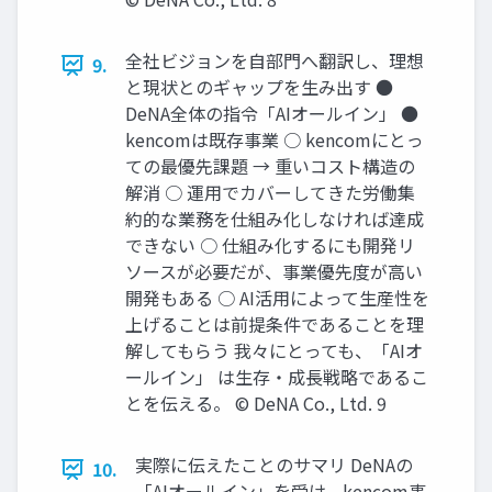
全社ビジョンを自部門へ翻訳し、理想
9.
と現状とのギャップを生み出す ●
DeNA全体の指令「AIオールイン」 ●
kencomは既存事業 ○ kencomにとっ
ての最優先課題 → 重いコスト構造の
解消 ○ 運用でカバーしてきた労働集
約的な業務を仕組み化しなければ達成
できない ○ 仕組み化するにも開発リ
ソースが必要だが、事業優先度が高い
開発もある ○ AI活用によって生産性を
上げることは前提条件であることを理
解してもらう 我々にとっても、「AIオ
ールイン」 は生存・成長戦略であるこ
とを伝える。 © DeNA Co., Ltd. 9
実際に伝えたことのサマリ DeNAの
10.
「AIオールイン」を受け、kencom事