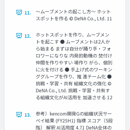
〜ムーブメントの起こし方〜 ホット
11.
スポットを作る © DeNA Co., Ltd. 11
ホットスポットを作り、ムーブメン
12.
トを起こす ● ムーブメントは2人か
ら始まる まずは自分が踊り手・フォ
ロワーになりな 内発的動機の 焚付け
仲間を作りやすい 場作り がら、個別
に火を付ける ● 手上げ式のワーキン
ググループを作り、推 進チーム化 ●
挑戦・学習・共有 組織文化の強化 ©
DeNA Co., Ltd. 挑戦・学習・共有す
る組織文化がAI活用を 加速させる 12
参考）kencom開発Gの組織状況サー
13.
ベイ結果 (FY25H1) 指標 スコア（5段
階） 解釈 AI活用度 4.71 DeNA全体の