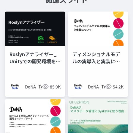
Roslynアナライザー_
ディメンショナルモデ
Unityでの開発環境を改
ルの実導入と実装につ
善するための静的解析
いて
の仕組みの構築
DeNA_Tech
85.9K
DeNA_Tech
54.2K