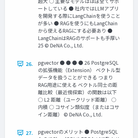
超⼤ ○ 主要なモデルはほぼ全てサポ
ートしている ● 社内ではLLMアプリ
を開発する際にLangChainを使うこと
が多い ● RAGを使うにもLangChain
から使えるRAGにする必要あり ●
LangChainはRAGのサポートも⼿厚い
25 © DeNA Co., Ltd.
pgvector ● ● ● ● 26 PostgreSQL
26.
の拡張機能（Extension） ベクトル型
データを扱うことができる つまり
RAG⽤途に使える ベクトル同⼠の距
離⽐較（最近傍探索）の関数は以下
○ L2 距離（ユークリッド距離） ○
内積 ○ コサイン類似度（またはコサ
イン距離） © DeNA Co., Ltd.
pgvectorのメリット ● PostgreSQL
27.