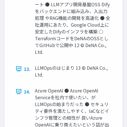
ート ● LLMアプリ開発基盤OSS Dify
をバックエンドに組み込み、⼊出⼒
処理 やRAG機能の開発を⾼速化 ● 全
社運⽤にあたり、Google Cloud上に
安定したDifyのインフラを構築 ○
TerraformコードをDeNAのOSSとし
てGitHubで公開中 12 © DeNA Co.,
Ltd.
LLMOpsのはじまり 13 © DeNA Co.,
13.
Ltd.
Azure OpenAI ● Azure OpenAI
14.
Serviceを社内で使いたい、が
LLMOpsの始まりだった ● セキュリ
ティ要件を満たしやすく、IaCなどイ
ンフラ管理との相性が 良いAzure
OpenAIに乗り換えたいという話が出