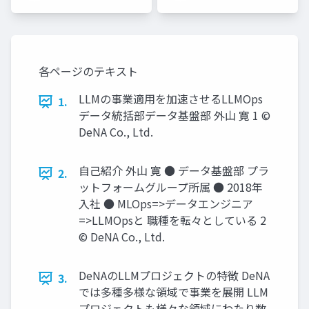
各ページのテキスト
LLMの事業適⽤を加速させるLLMOps
1.
データ統括部データ基盤部 外⼭ 寛 1 ©
DeNA Co., Ltd.
⾃⼰紹介 外⼭ 寛 ● データ基盤部 プラ
2.
ットフォームグループ所属 ● 2018年
⼊社 ● MLOps=>データエンジニア
=>LLMOpsと 職種を転々としている 2
© DeNA Co., Ltd.
DeNAのLLMプロジェクトの特徴 DeNA
3.
では多種多様な領域で事業を展開 LLM
プロジェクトも様々な領域にわたり数