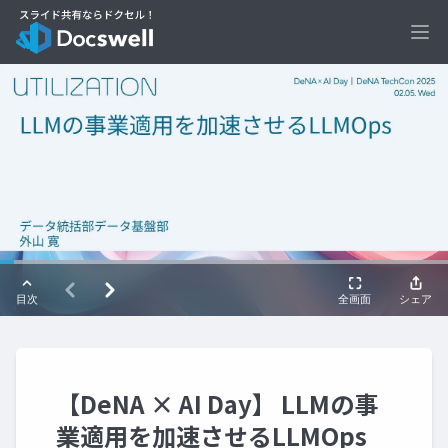
Ope
【DeNA × AI Day】 LLMの事
業適用を加速させるLLMOps