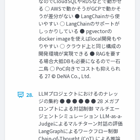
なのでCloudSQLやRDSなどで動かせ
る ○ AWSで動かそうがGCPで動かそ
うが差分がない ● LangChainから使
いやすい ○ LangChainのサポートが
しっかりしている ● pgvectorの
docker imageを使えばlocal開発もや
りやすい ○ クラウド上と同じ構成の
開発環境が実現できる ● RAGを要す
る場合⼤抵DBも必要になるので⼀⽯
⼆⿃ ○ PoC向きでコストも抑えられ
る 27 © DeNA Co., Ltd.
LLMプロジェクトにおけるのナレッ
28.
ジの集約 ● ● ● ● ● ● 28 メガプ
ロンプトによる対話制御 マルチエー
ジェントシミュレーション LLM-as-a-
Judgeによるマルチターン対話の評価
LangGraphによるワークフロー制御
Chain-of-Thought (CoT) による推論