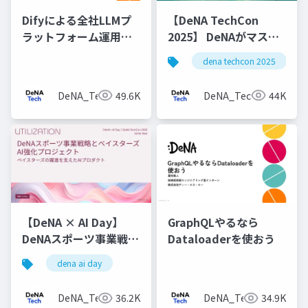
Difyによる全社LLMプ
【DeNA TechCon
ラットフォーム運用と
2025】 DeNAがマスタ
v1アップデート
データ管理にOyakata
dena techcon 2025
を使う理由
DeNA_Tech
49.6K
DeNA_Tech
44K
【DeNA × AI Day】
GraphQLやるなら
DeNAスポーツ事業戦略
Dataloaderを使おう
とベイスターズAI強化
dena ai day
プロジェクト
DeNA_Tech
36.2K
DeNA_Tech
34.9K