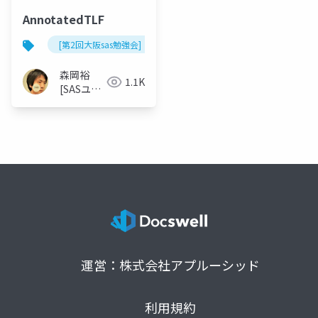
AnnotatedTLF
[第2回大阪sas勉強会]
森岡裕
1.1K
[SASユー
ザー総会
世話人]
運営：株式会社アプルーシッド
利用規約