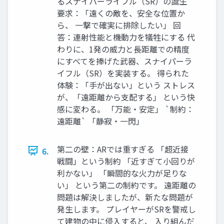
るスナイパーライフル（SR）の誕生
要求：「遠くの敵を、安全な位置か
ら、 一撃で確実に排除したい」 回
答：連射性能と機動力を犠牲にする 代
わりに、1発の威力と長距離での精度
にすべてを捧げた武器、スナイパーラ
イフル（SR）を実装する。 得られた
体験：「手が出ない」という ストレス
が、「遠距離から支配する」 という快
感に変わる。 「万能・安定」 `制約：
遠距離` 「静寂・一閃」
第二の壁：ARでは重すぎる 「超近接
6.
戦闘」という制約 「近すぎて小回りが
利かない」 「瞬間的な火力が足りな
い」 という第二の制約です。 遠距離の
問題は解決しましたが、新たな問題が
発生します。 プレイヤーがSRを警戒し
て建物の中に侵入すると、 入り組んだ