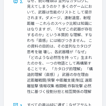
なぜ、銃の種類は 並列なカタログに
2.
見えてしまうのか？ 多くのゲームにお
いて、武器は性能のリストと して提示
されます。ダメージ、連射速度、射程
距離 …これらのスペック比較は知識に
はなります が、「なぜこの武器が存在
するのか」という本質的 な理解、すな
わち「直感」には結びつきません。 こ
の資料の目的は、その並列なカタログ
思考を破 壊し、各武器種が「なぜ」
「どのような必然性を持 って」生まれ
たのかを、一つの物語として再構築す
ることです。 「カタログ的理解」 「構
造的理解（直感）」 武器の存在理由
近距離戦闘/突撃 中距離支援/制圧 遠距
離狙撃 情報収集 格闘戦 炸裂攻撃 必然
性に基づく役割分担と相互関係の理解
すべての道はARに通ず：なぜアサルト
3.