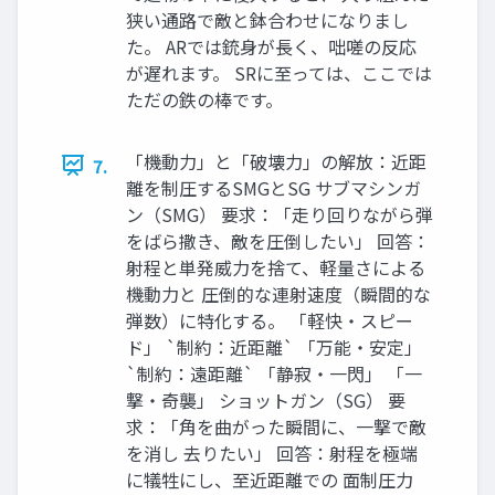
狭い通路で敵と鉢合わせになりまし
た。 ARでは銃身が長く、咄嗟の反応
が遅れます。 SRに至っては、ここでは
ただの鉄の棒です。
「機動力」と「破壊力」の解放：近距
7.
離を制圧するSMGとSG サブマシンガ
ン（SMG） 要求：「走り回りながら弾
をばら撒き、敵を圧倒したい」 回答：
射程と単発威力を捨て、軽量さによる
機動力と 圧倒的な連射速度（瞬間的な
弾数）に特化する。 「軽快・スピー
ド」 `制約：近距離` 「万能・安定」
`制約：遠距離` 「静寂・一閃」 「一
撃・奇襲」 ショットガン（SG） 要
求：「角を曲がった瞬間に、一撃で敵
を消し 去りたい」 回答：射程を極端
に犠牲にし、至近距離での 面制圧力