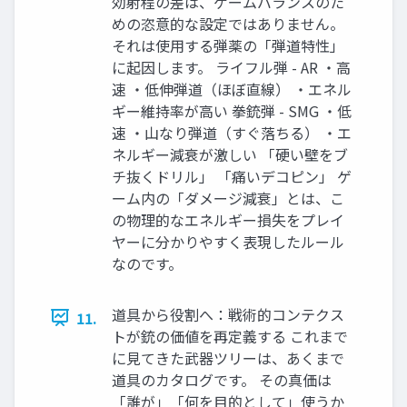
効射程の差は、ゲームバランスのた
めの恣意的な設定ではありません。
それは使用する弾薬の「弾道特性」
に起因します。 ライフル弾 - AR ・高
速 ・低伸弾道（ほぼ直線） ・エネル
ギー維持率が高い 拳銃弾 - SMG ・低
速 ・山なり弾道（すぐ落ちる） ・エ
ネルギー減衰が激しい 「硬い壁をブ
チ抜くドリル」 「痛いデコピン」 ゲ
ーム内の「ダメージ減衰」とは、こ
の物理的なエネルギー損失をプレイ
ヤーに分かりやすく表現したルール
なのです。
道具から役割へ：戦術的コンテクス
11.
トが銃の価値を再定義する これまで
に見てきた武器ツリーは、あくまで
道具のカタログです。 その真価は
「誰が」「何を目的として」使うか