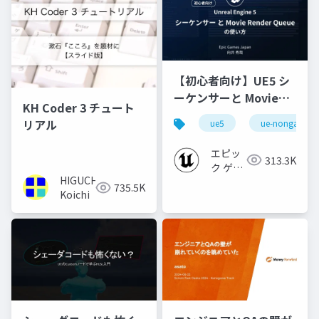
【初心者向け】UE5 シ
ーケンサーと Movie
KH Coder 3 チュート
Render Queue の使い
リアル
ue5
ue-nongame
方【Cinematic Dive
2023】
エピッ
313.3K
ク ゲー
HIGUCHI
ムズ ジ
735.5K
Koichi
ャパン