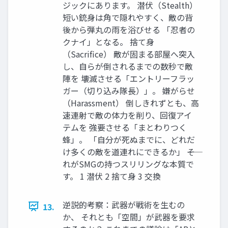
ジックにあります。 潜伏（Stealth）
短い銃身は角で隠れやすく、敵の背
後から弾丸の雨を浴びせる 「忍者の
クナイ」となる。 捨て身
（Sacrifice） 敵が固まる部屋へ突入
し、自らが倒されるまでの数秒で敵
陣を 壊滅させる「エントリーフラッ
ガー（切り込み隊長）」。 嫌がらせ
（Harassment） 倒しきれずとも、高
速連射で敵の体力を削り、回復アイ
テムを 強要させる「まとわりつく
蜂」。 「自分が死ぬまでに、どれだ
け多くの敵を道連れにできるか」 ――そ
れがSMGの持つスリリングな本質で
す。 1 潜伏 2 捨て身 3 交換
逆説的考察：武器が戦術を生むの
13.
か、 それとも「空間」が武器を要求