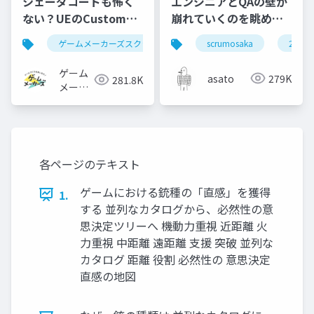
シェーダコードも怖く
エンジニアとQAの壁が
ない？UEのCustomノ
崩れていくのを眺めて
ードで学ぶHLSL入門
いた #scrumosaka
ゲームメーカーズスクランブル
scrumosaka
ゲーム制作
ue5
2024
ゲーム
asato
279K
281.8K
メーカ
ーズ
各ページのテキスト
ゲームにおける銃種の「直感」を獲得
1.
する 並列なカタログから、必然性の意
思決定ツリーへ 機動力重視 近距離 火
力重視 中距離 遠距離 支援 突破 並列な
カタログ 距離 役割 必然性の 意思決定
直感の地図