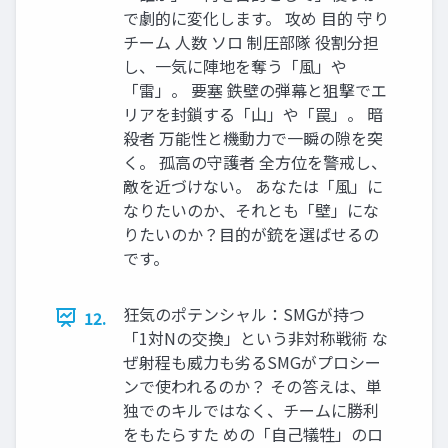
で劇的に変化します。 攻め 目的 守り
チーム 人数 ソロ 制圧部隊 役割分担
し、一気に陣地を奪う「風」や
「雷」。 要塞 鉄壁の弾幕と狙撃でエ
リアを封鎖する「山」や「罠」。 暗
殺者 万能性と機動力で一瞬の隙を突
く。 孤高の守護者 全方位を警戒し、
敵を近づけない。 あなたは「風」に
なりたいのか、それとも「壁」にな
りたいのか？目的が銃を選ばせるの
です。
狂気のポテンシャル：SMGが持つ
12.
「1対Nの交換」という非対称戦術 な
ぜ射程も威力も劣るSMGがプロシー
ンで使われるのか？ その答えは、単
独でのキルではなく、チームに勝利
をもたらすた めの「自己犠牲」のロ