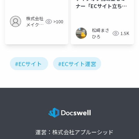
成術
ナー「ECサイト立ち上
げと運用のための成功
株式会社
戦略」スライド抜粋版
>100
メイクア
松崎まさ
ップ
1.5K
ひろ
#ECサイト
#ECサイト運営
運営：株式会社アプルーシッド