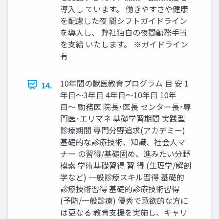
導入し ています。 働きやすさや健康
を配慮した夜 間シフトガイドライン
を導入し、 弊社独自の夜間勤務手当
を支給 いたします。 ※ガイドライン
有
10年間の獣医教育プログラム 目 安 1
14.
年目〜3年目 4年目〜10年目 10年
目〜 勤務医 院長･医長 センター長･専
門医･エリマネ 基礎学習期間 実践型
診療期間 専門分野追求(アカデミー)
基礎的な診療技術、知識、社会人マ
ナー の習得/基礎固め、進みたい分野
模索 学術基礎習得 習 得 (生理学/解剖
学など) 一般診療スキル習得 基礎的
診療技術習得 基礎的診療技術習得
(予防/一般診療) 優秀で意欲的な方に
は更なる 教育支援を実施し、キャリ