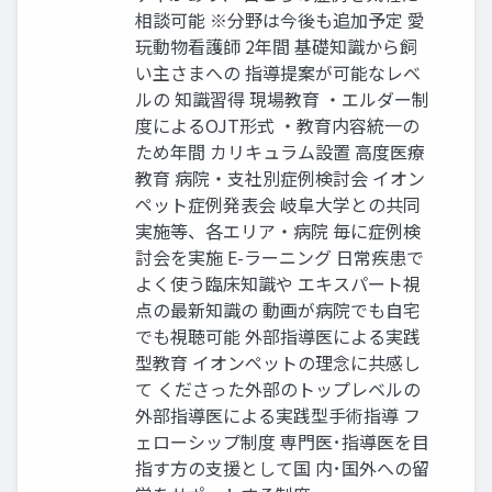
相談可能 ※分野は今後も追加予定 愛
玩動物看護師 2年間 基礎知識から飼
い主さまへの 指導提案が可能なレベ
ルの 知識習得 現場教育 ・エルダー制
度によるOJT形式 ・教育内容統一の
ため年間 カリキュラム設置 高度医療
教育 病院・支社別症例検討会 イオン
ペット症例発表会 岐阜大学との共同
実施等、各エリア・病院 毎に症例検
討会を実施 E-ラーニング 日常疾患で
よく使う臨床知識や エキスパート視
点の最新知識の 動画が病院でも自宅
でも視聴可能 外部指導医による実践
型教育 イオンペットの理念に共感し
て くださった外部のトップレベルの
外部指導医による実践型手術指導 フ
ェローシップ制度 専門医･指導医を目
指す方の支援として国 内･国外への留