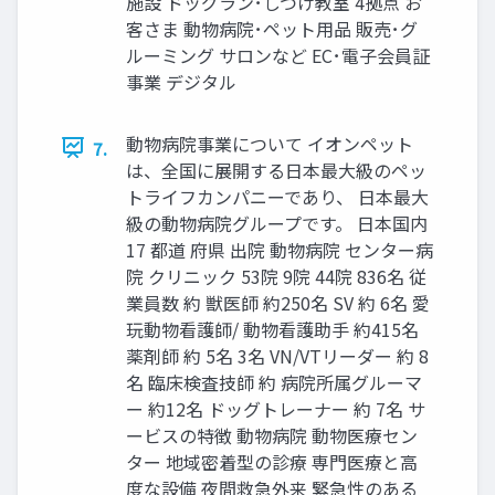
施設 ドッグラン･しつけ教室 4拠点 お
客さま 動物病院･ペット用品 販売･グ
ルーミング サロンなど EC･電子会員証
事業 デジタル
動物病院事業について イオンペット
7.
は、全国に展開する日本最大級のペッ
トライフカンパニーであり、 日本最大
級の動物病院グループです。 日本国内
17 都道 府県 出院 動物病院 センター病
院 クリニック 53院 9院 44院 836名 従
業員数 約 獣医師 約250名 SV 約 6名 愛
玩動物看護師/ 動物看護助手 約415名
薬剤師 約 5名 3名 VN/VTリーダー 約 8
名 臨床検査技師 約 病院所属グルーマ
ー 約12名 ドッグトレーナー 約 7名 サ
ービスの特徴 動物病院 動物医療セン
ター 地域密着型の診療 専門医療と高
度な設備 夜間救急外来 緊急性のある