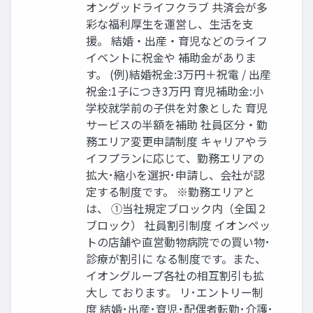
オングッドライフクラブ 共済会が多
彩な福利厚生を運営し、生活を支
援。 結婚・出産・育児などのライフ
イベントに祝金や 補助金がありま
す。 (例)結婚祝金:3万円＋祝電 / 出産
祝金:1子につき3万円 育児補助金:小
学校就学前の子供を対象とした 育児
サービスの半額を補助 社員区分・勤
務エリア変更申請制度 キャリアやラ
イフプランに応じて、勤務エリアの
拡大･縮小を選択･申請し、会社が認
定する制度です。 ※勤務エリアと
は、 ①当社規定ブロック内（全国２
ブロック） 社員割引制度 イオンペッ
トの店舗や直営動物病院での買い物･
診療が割引に なる制度です。また、
イオングループ各社の相互割引も拡
大し ております。 リ･エントリー制
度 結婚･出産･育児･配偶者転勤･介護･