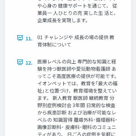
や心身の 健康サポートを通じて、 従
業員一 人ひとりの充 実した生 活と、
企業成長を実現します。
01 チャレンジや 成長の場の提供 教
11.
育体制について
医療レベルの向上 専門的な知識と経
12.
験を持つ獣医師や愛玩動物看護師 あ
ってこそ高度医療の提供が可能です。
イオンペットでは、教育を｢最大の福
祉｣と位置づけ、教育環境を整えてい
ます。 新人教育 獣医師 継続教育 分
野別症例検討会 3年間 日常的な検査
から疾患診断 および治療が可能なレ
ベルの 知識習得 腫瘍外科･循環器科･
画像診断科･ 皮膚科･眼科のコミュニ
ティがあり、 日ごろの症例を気軽に