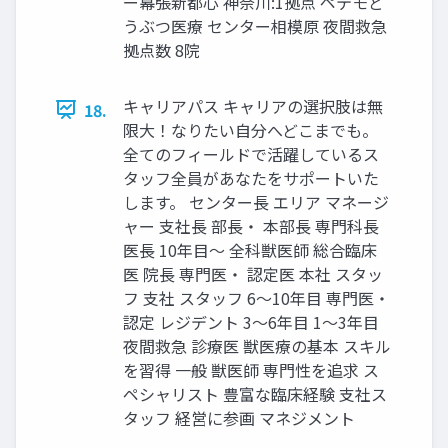
ー幕張新都心 神奈川:1拠点 ペテモど
うぶつ医療 センター相模原 夜間救急
拠点数 8院
キャリアパス キャリアの選択肢は無
18.
限大！なりたい自分へどこまでも。
全てのフィールドで活躍しているス
タッフ全員があなたをサポートいた
します。 センター長 エリア マネージ
ャー 支社長 部長・ 本部長 専門科長
医長 10年目〜 全科獣医師 総合臨床
医 院長 専門医・ 認定医 本社 スタッ
フ 支社 スタッフ 6〜10年目 専門医・
認定 レジデント 3〜6年目 1〜3年目
夜間救急 診療医 獣医療の基本 スキル
を習得 一般 獣医師 専門性を追求 ス
ペシャリスト 豊富な臨床経験 支社ス
タッフ 経営に参画 マネジメント