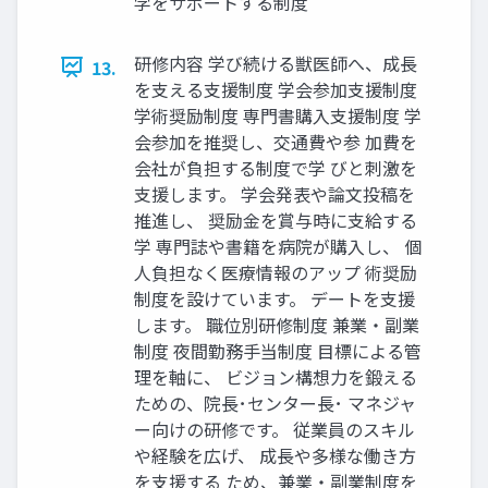
学をサポートする制度
研修内容 学び続ける獣医師へ、成長
13.
を支える支援制度 学会参加支援制度
学術奨励制度 専門書購入支援制度 学
会参加を推奨し、交通費や参 加費を
会社が負担する制度で学 びと刺激を
支援します。 学会発表や論文投稿を
推進し、 奨励金を賞与時に支給する
学 専門誌や書籍を病院が購入し、 個
人負担なく医療情報のアップ 術奨励
制度を設けています。 デートを支援
します。 職位別研修制度 兼業・副業
制度 夜間勤務手当制度 目標による管
理を軸に、 ビジョン構想力を鍛える
ための、院長･センター長･ マネジャ
ー向けの研修です。 従業員のスキル
や経験を広げ、 成長や多様な働き方
を支援する ため、兼業・副業制度を