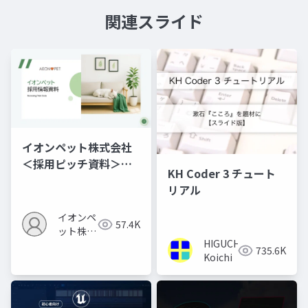
関連スライド
イオンペット株式会社
＜採用ピッチ資料＞
KH Coder 3 チュート
260704
リアル
イオンペ
57.4K
ット株式
HIGUCHI
会社
735.6K
Koichi