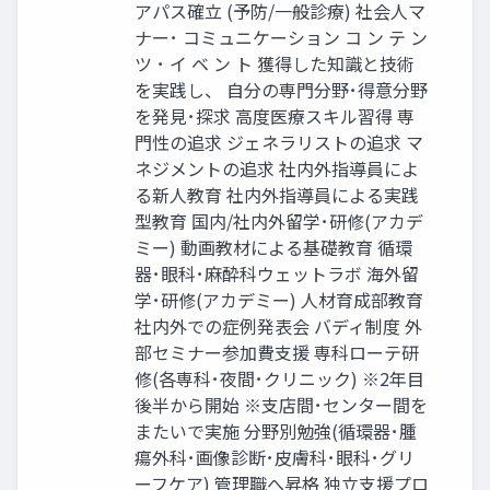
アパス確立 (予防/一般診療) 社会人マ
ナー･ コミュニケーション コ ン テ ン
ツ ･ イ ベ ン ト 獲得した知識と技術
を実践し、 自分の専門分野･得意分野
を発見･探求 高度医療スキル習得 専
門性の追求 ジェネラリストの追求 マ
ネジメントの追求 社内外指導員によ
る新人教育 社内外指導員による実践
型教育 国内/社内外留学･研修(アカデ
ミー) 動画教材による基礎教育 循環
器･眼科･麻酔科ウェットラボ 海外留
学･研修(アカデミー) 人材育成部教育
社内外での症例発表会 バディ制度 外
部セミナー参加費支援 専科ローテ研
修(各専科･夜間･クリニック) ※2年目
後半から開始 ※支店間･センター間を
またいで実施 分野別勉強(循環器･腫
瘍外科･画像診断･皮膚科･眼科･グリ
ーフケア) 管理職へ昇格 独立支援プロ