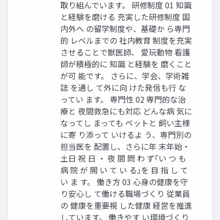
取り組んでいます。 研修制度 01 知識
と経験を磨ける 充実した研修制度 国
内外へ の留学制度や、基礎か ら専門
的 レベルまでの 社内教育 制度を充実
させることで獣医師、 愛玩動物 看護
師が積極的に 知識 と経験を 磨くこと
が可 能です。 さらに、学会、学術雑
誌 を通し て外に向 けた発信も行 な
ってい ます。 専門性 02 専門的な治
療と 夜間救急にも対応 どんな病 気に
なってし まっても ペットと 飼い主様
に寄 り添って いけるよ う、専門別の
担当医を 配置し、さらに年 末年始・
土日 祝 日 ・ 夜 間 問 わ ず｢い つ も
病 院 が 開 い て い る｣を 目 指 し て
い ま す。 働き方 03 心身の健康を守
り安心し て働ける職場づくり 従業員
の 健康を重要視 した健康 経営を推進
しています。 働きやす い環境づくり