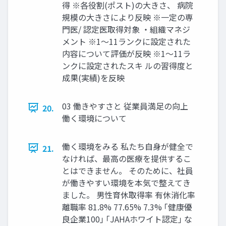
得 ※各役割(ポスト)の大きさ、 病院
規模の大きさにより反映 ※一定の専
門医/ 認定医取得対象 ・組織マネジ
メント ※1～11ランクに設定された
内容について評価が反映 ※1～11ラ
ンクに設定されたスキ ルの習得度と
成果(実績)を反映
03 働きやすさと 従業員満足の向上
20.
働く環境について
働く環境をみる 私たち自身が健全で
21.
なければ、最高の医療を提供するこ
とはできません。 そのために、社員
が働きやすい環境を本気で整えてき
ました。 男性育休取得率 有休消化率
離職率 81.8% 77.65% 7.3% ｢健康優
良企業100｣ ｢JAHAホワイト認定｣ な