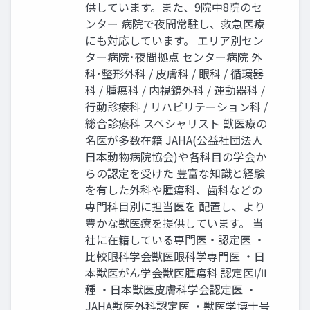
供しています。また、9院中8院のセ
ンター 病院で夜間常駐し、救急医療
にも対応しています。 エリア別セン
ター病院･夜間拠点 センター病院 外
科･整形外科 / 皮膚科 / 眼科 / 循環器
科 / 腫瘍科 / 内視鏡外科 / 運動器科 /
行動診療科 / リハビリテーション科 /
総合診療科 スペシャリスト 獣医療の
名医が多数在籍 JAHA(公益社団法人
日本動物病院協会)や各科目の学会か
らの認定を受けた 豊富な知識と経験
を有した外科や腫瘍科、歯科などの
専門科目別に担当医を 配置し、より
豊かな獣医療を提供しています。 当
社に在籍している専門医・認定医 ・
比較眼科学会獣医眼科学専門医 ・日
本獣医がん学会獣医腫瘍科 認定医Ⅰ/Ⅱ
種 ・日本獣医皮膚科学会認定医 ・
JAHA獣医外科認定医 ・獣医学博士号