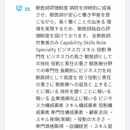
獣医師評価制度 病院を持続的に成長
19.
させ、獣医師が安心と働き甲斐を感
じながら、長く働くことの出来る 環
境を実現するため、獣医師独自の評
価制度を設けております。 全獣医師
対象者のみ Capability Skills Role
Specialty ビジネス力 スキル 役割 専
門性 ビジネス力の高さ 獣医師として
の技術 役割と責任の重さ 獣医療分野
での専門性 長期的にビジネス力を向
獣医師として高度な 担う役割と責任
の重さに 獣医療への追及と 上するこ
とに報いる 技術を磨くことに報いる
報いる 企業価値向上に報いる ビジネ
ス力構成要素 スキル構成要素 役割構
成要素 専門性構成要素 ・顧客志向 ・
スキル発揮(実績) ・役割の大きさ ・
専門資格取得 ・店舗経営 ・スキル習