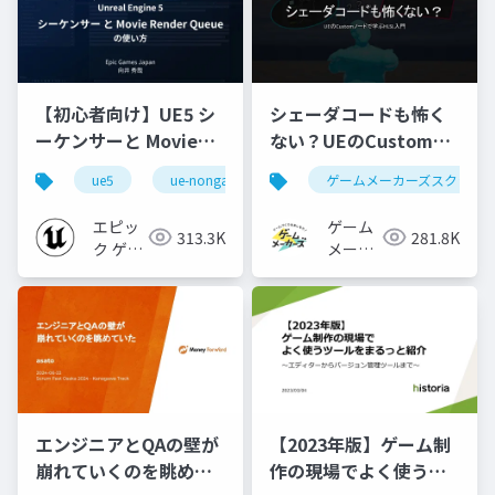
【初心者向け】UE5 シ
シェーダコードも怖く
ーケンサーと Movie
ない？UEのCustomノ
Render Queue の使い
ードで学ぶHLSL入門
ue5
ue-nongame
ゲームメーカーズスクラン
方【Cinematic Dive
2023】
エピッ
ゲーム
313.3K
281.8K
ク ゲー
メーカ
ムズ ジ
ーズ
ャパン
エンジニアとQAの壁が
【2023年版】ゲーム制
崩れていくのを眺めて
作の現場でよく使うツ