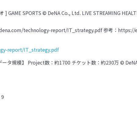
 GAME SPORTS © DeNA Co., Ltd. LIVE STREAMING H
.com/technology-report/IT_strategy.pdf 参考：https://en
gy-report/IT_strategy.pdf
ver版のデータ規模】 Project数：約1700 チケット数：約230万 © DeNA Co
 9