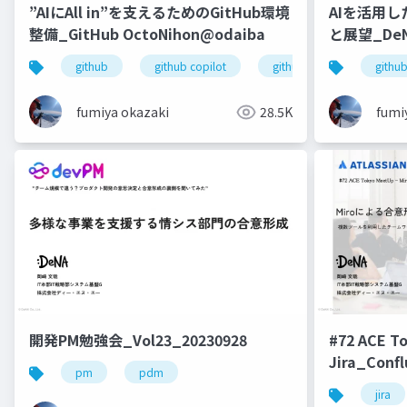
”AIにAll in”を支えるためのGitHub環境
AIを活用
整備_GitHub OctoNihon@odaiba
と展望_DeNA
Recap_202
github
github copilot
github enterprise
githu
fumiya okazaki
28.5K
fumi
開発PM勉強会_Vol23_20230928
#72 ACE
Jira_Con
pm
pdm
_20250513
jira