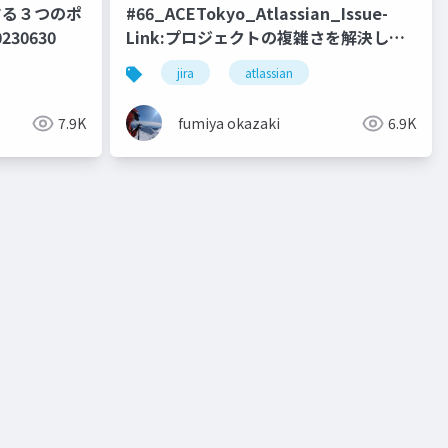
続する３つのポ
#66_ACETokyo_Atlassian_Issue-
230630
Link:プロジェクトの複雑さを解決し、
Jira活用を繋いでいく為の鍵！
jira
atlassian
_20240717
7.9K
fumiya okazaki
6.9K