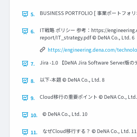
BUSINESS PORTFOLIO [ 事業ポートフォリオ ]
5.
IT戦略 ポリシー 参考：https://engineering.dena
6.
report/IT_strategy.pdf © DeNA Co., Ltd. 6
https://engineering.dena.com/technolo
Jira -1.0 【DeNA Jira Software Ser
7.
以下-本題 © DeNA Co., Ltd. 8
8.
Cloud移行の重要ポイント © DeNA Co., Ltd.
9.
© DeNA Co., Ltd. 10
10.
なぜCloud移行する？ © DeNA Co., Ltd. 11
11.