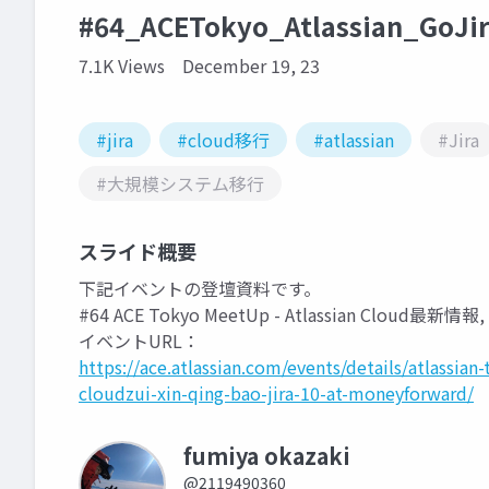
#64_ACETokyo_Atlassian_GoJ
7.1K Views
December 19, 23
#jira
#cloud移行
#atlassian
#Jira
#大規模システム移行
スライド概要
下記イベントの登壇資料です。
#64 ACE Tokyo MeetUp - Atlassian Cloud最新情報
イベントURL：
https://ace.atlassian.com/events/details/atlassia
cloudzui-xin-qing-bao-jira-10-at-moneyforward/
fumiya okazaki
@2119490360