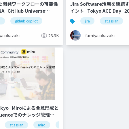
した開発ワークフローの可能性
Jira Software活用を継
_GitHub Universe
イント_Tokyo ACE Day_20
31205
b
github copilot
jira
atlassian
ya okazaki
23.3K
fumiya okazaki
 Tokyo_Miroによる合意形成と
fluenceでのナレッジ管理
atlassian
miro
confluence