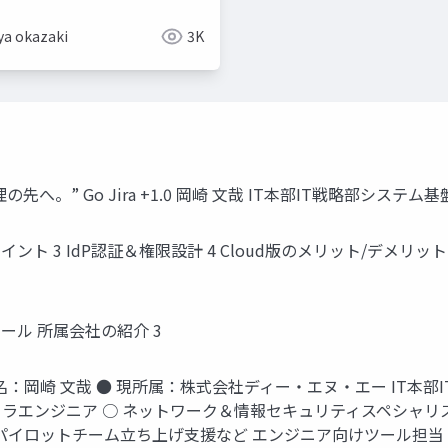
ya okazaki
3K
先へ。” Go Jira +1.0 岡崎 文哉 IT本部IT戦略部システム基盤G
ト 3 IdP認証＆権限設計 4 Cloud版のメリット/デメリット 5 “Jir
ロフィール 所属会社の紹介 3
 ● 氏名：岡崎 文哉 ● 現所属：株式会社ディー・エヌ・エー IT本
ラエンジニア ○ ネットワーク＆情報セキュリティスペシャリスト＆
イロットチーム立ち上げ支援など エンジニア向けツール担当 © DeNA 