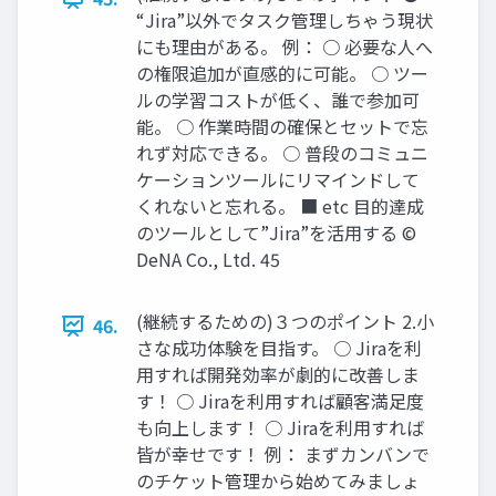
“Jira”以外でタスク管理しちゃう現状
にも理由がある。 例： ○ 必要な人へ
の権限追加が直感的に可能。 ○ ツー
ルの学習コストが低く、誰で参加可
能。 ○ 作業時間の確保とセットで忘
れず対応できる。 ○ 普段のコミュニ
ケーションツールにリマインドして
くれないと忘れる。 ■ etc 目的達成
のツールとして”Jira”を活用する ©
DeNA Co., Ltd. 45
(継続するための)３つのポイント 2.小
46.
さな成功体験を目指す。 ○ Jiraを利
用すれば開発効率が劇的に改善しま
す！ ○ Jiraを利用すれば顧客満足度
も向上します！ ○ Jiraを利用すれば
皆が幸せです！ 例： まずカンバンで
のチケット管理から始めてみましょ