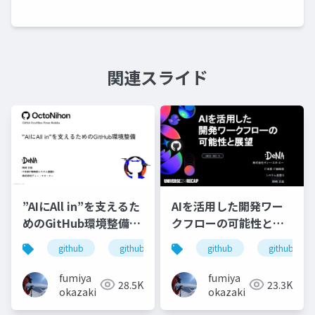
関連スライド
”AIにAll in”を支えるた
AIを活用した開発ワー
めのGitHub環境整備
クフローの可能性と展
_GitHub
望_DeNA_GitHub
github
github copilot
github
github enterprise
github copi
OctoNihon@odaiba
Universe
Recap_20231205
fumiya
fumiya
28.5K
23.3K
okazaki
okazaki