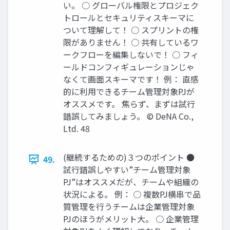
い。 ○ グローバル権限とプロジェク
トロールとセキュリティスキーマに
ついて理解して！ ○ スプリントの権
限がありません！ ○ 共有しているワ
ークフローを編集しないで！ ○ フィ
ールドコンフィギュレーションじゃ
なくて画面スキーマです！ 例： 直感
的に利用できるチーム管理対象PJが
オススメです。 焦らず、まずは試行
錯誤してみましょう。 © DeNA Co.,
Ltd. 48
(継続するための)３つのポイント ●
49.
試行錯誤しやすい”チーム管理対象
PJ”はオススメだが、チームや組織の
状況による。 例： ○ 複数PJ横串で品
質管理を行うチームは企業管理対象
PJのほうがメリット大。 ○ 企業管理