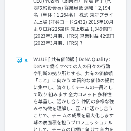
CEO) 代表者（創業者） 南場 智子 (代
表取締役会長) 従業員数 連結：2,194
名（単体：1,264名） 株式 東証プライ
ム上場 (証券コード:2432) 2015年10月
より日経225銘柄 売上収益 1,349億円
(2023年3月期、IFRS) 営業利益 42億円
(2023年3月期、IFRS) 7
VALUE [ 共有価値観 ] DeNA Quality :
8.
DeNAで働くすべての人の日々の行動
や判断の拠り所とする、共有の価値観
「こと」に向かう 本質的な価値の提供
に集中し、清々しくチームの一員とし
て取り 組みます 全力コミット 多様性
を尊重し、活かし合う 仲間の多様な強
みや特徴を理解し、互いに活かし合う
ことで、チー ムの成果を最大化します
球の表面積を担うプロフェッショナル
として、チームの目標に向 けて全力を