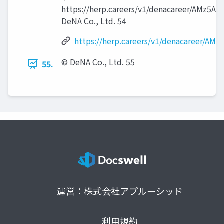
https://herp.careers/v1/denacareer/AMz5A
DeNA Co., Ltd. 54
https://herp.careers/v1/denacareer/AM
© DeNA Co., Ltd. 55
55.
運営：株式会社アプルーシッド
利用規約