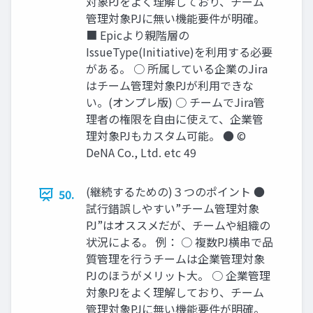
対象PJをよく理解しており、チーム
管理対象PJに無い機能要件が明確。
■ Epicより親階層の
IssueType(Initiative)を利用する必要
がある。 ○ 所属している企業のJira
はチーム管理対象PJが利用できな
い。(オンプレ版) ○ チームでJira管
理者の権限を自由に使えて、企業管
理対象PJもカスタム可能。 ● ©
DeNA Co., Ltd. etc 49
(継続するための)３つのポイント ●
50.
試行錯誤しやすい”チーム管理対象
PJ”はオススメだが、チームや組織の
状況による。 例： ○ 複数PJ横串で品
質管理を行うチームは企業管理対象
PJのほうがメリット大。 ○ 企業管理
対象PJをよく理解しており、チーム
管理対象PJに無い機能要件が明確。