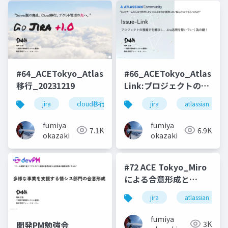
#64_ACETokyo_Atlassian_GoJira+1.0_Cloud
#66_ACETokyo_Atlassian
移行_20231219
Link:プロジェクトの複
雑さを解決し、Jira活
jira
cloud移行
atlassian
jira
atlassian
用を繋いでいく為の
鍵！_20240717
fumiya
fumiya
7.1K
6.9K
okazaki
okazaki
#72 ACE Tokyo_Miro
による合意形成と
Jira_Confluenceでの
jira
atlassian
ナレッジ管理
_20250513
fumiya
3K
開発PM勉強会