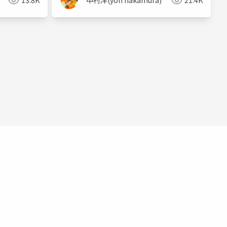
13.8K
中村洋(yoh nakamura)
21.4K