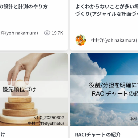
meの設計と計測のやり方
よくわからないことが多い
づくり(アジャイルな計画づ
洋(yoh nakamura)
19.7K
中村洋(yoh nakamura)
゙け
RACIチャートの紹介