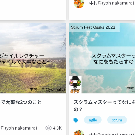
中村洋(yoh nakamura)
ルで大事な2つのこと
スクラムマスターってなに
の？
agile
scrum
洋(yoh nakamura)
4.3K