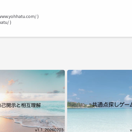
/www.yohhatu.com/
)
hatu/
)