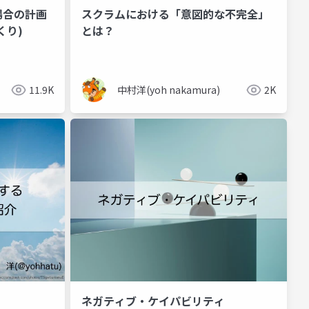
場合の計画
スクラムにおける「意図的な不完全」
くり)
とは？
11.9K
中村洋(yoh nakamura)
2K
ネガティブ・ケイパビリティ