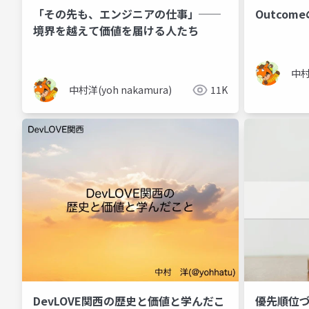
「その先も、エンジニアの仕事」──
Outco
境界を越えて価値を届ける人たち
中村
中村洋(yoh nakamura)
11K
DevLOVE関西の歴史と価値と学んだこ
優先順位つ