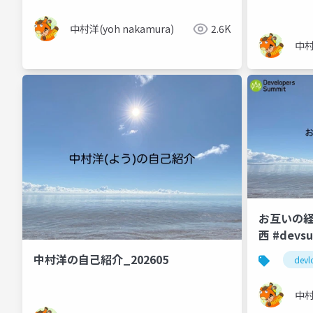
中村洋(yoh nakamura)
2.6K
中村
お互いの経
西 #devs
中村洋の自己紹介_202605
devl
中村