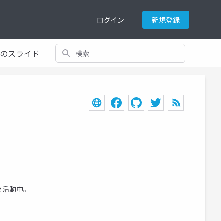
ログイン
新規登録
検索
てのスライド
々活動中。