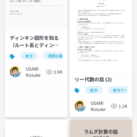
ディンキン図形を知る
（ルート系とディンキ
ン図形）
数学
関西日曜数学友の会
USAMI
5.9K
Kosuke
リー代数の話 (2)
数学
数学デー
USAMI
1.2K
Kosuke