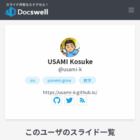
Ope
USAMI Kosuke
@usami-k
ios
yumemi.grow
数学
https://usami-k.github.io/
このユーザのスライド一覧