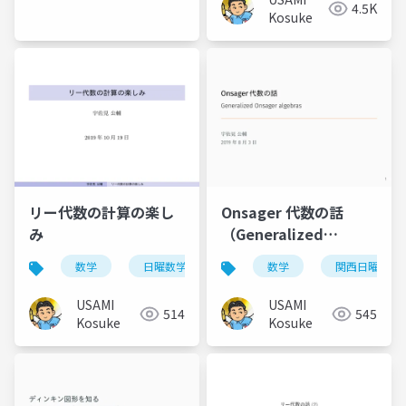
4.5K
Kosuke
リー代数の計算の楽し
Onsager 代数の話
み
（Generalized
Onsager algebras）
数学
日曜数学会
数学
関西日曜数学
USAMI
USAMI
514
545
Kosuke
Kosuke