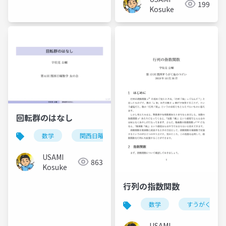
199
Kosuke
回転群のはなし
数学
関西日曜数学友の会
USAMI
863
Kosuke
行列の指数関数
数学
すうがく徒の
USAMI