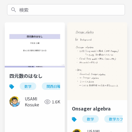
検索
四元数のはなし
数学
関西日曜数学友の会
USAMI
1.6K
Kosuke
Onsager algebra
数学
数学カフェ
USAMI