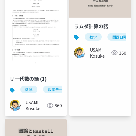
ラムダ計算の話
数学
関西日曜数学
USAMI
360
Kosuke
リー代数の話 (1)
数学
数学デー
USAMI
860
Kosuke