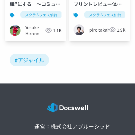
織”にする 〜コミュニ
プリントレビュー体験 -
ティが設計した、アジ
スクラムフェス仙台
スクラムフェス仙台
scrum fest sendai
スクラムフェス仙台
agile pbl
ャイルPBL授業〜
2024 ワークショップ
Yusuke
piro.takahara
1.9K
1.1K
Hirono
#アジャイル
運営：株式会社アプルーシッド