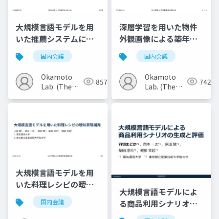
大規模言語モデルを用
深層学習を用いた物件
いた推薦システムにお
外観画像による築年代
けるセレンディピティ
推定法の検討
国内会議
国内会議
判断の検討
Okamoto
Okamoto
857
742
Lab. (The
Lab. (The
Univ. of
Univ. of
Electro-
Electro-
Communications)
Communications)
大規模言語モデルを用
いた料理レシピの曖昧
大規模言語モデルによ
表現補完
る商品利用シナリオの
国内会議
生成と評価