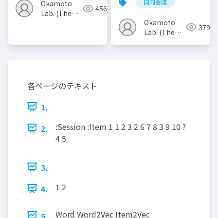
国内会議
Okamoto
456
Lab. (The
Okamoto
Univ. of
379
Lab. (The
Electro-
Univ. of
Communications)
Electro-
Communications)
各ページのテキスト
1.
:Session :Item 1 1 2 3 2 6 7 8 3 9 10 ?
2.
4 5
3.
1 2
4.
Word Word2Vec Item2Vec
5.