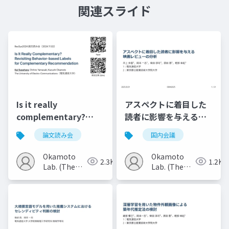
関連スライド
Is it really
アスペクトに着目した
complementary?
読者に影響を与える映
Revisiting behavior-
画レビューの分析
論文読み会
国内会議
based labels for
complementary
Okamoto
Okamoto
2.3K
1.2K
recommendation
Lab. (The
Lab. (The
Univ. of
Univ. of
Electro-
Electro-
Communications)
Communications)