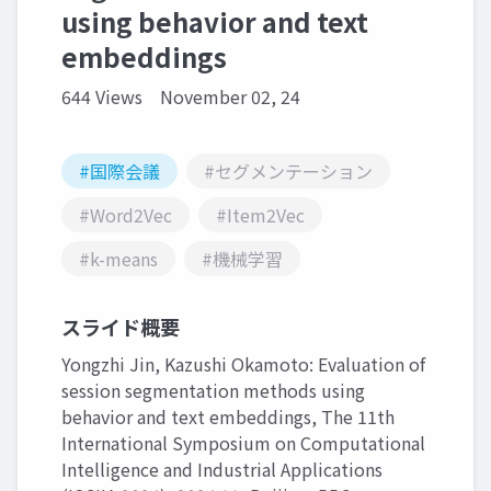
using behavior and text
embeddings
644 Views
November 02, 24
#国際会議
#セグメンテーション
#Word2Vec
#Item2Vec
#k-means
#機械学習
スライド概要
Yongzhi Jin, Kazushi Okamoto: Evaluation of
session segmentation methods using
behavior and text embeddings, The 11th
International Symposium on Computational
Intelligence and Industrial Applications