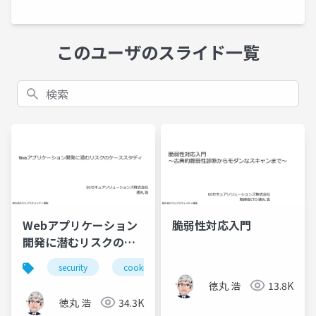
このユーザのスライド一覧
検索
Webアプリケーション
脆弱性対応入門
開発に潜むリスクのケ
ーススタディ
security
cookie
徳丸 浩
13.8K
徳丸 浩
34.3K