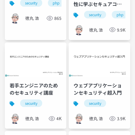
性に学ぶセキュアコー
security
php
う
ディングの原則
security
php
徳丸 浩
865
徳丸 浩
9.9K
若手エンジニアのため
ウェブアプリケーショ
のセキュリティ講座
ンセキュリティ超入門
security
security
徳丸 浩
4K
徳丸 浩
3.9K