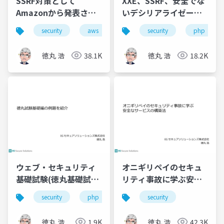
SSRF対策として
XXE、SSRF、安全でな
Amazonから発表され
いデシリアライゼーシ
たIMDSv2の効果と破り
ョン入門
security
aws
security
php
方
徳丸 浩
38.1K
徳丸 浩
18.2K
ウェブ・セキュリティ
オニギリペイのセキュ
基礎試験(徳丸基礎試
リティ事故に学ぶ安全
験）の模擬試験問題
なサービスの構築法
security
php
security
徳丸 浩
1.9K
徳丸 浩
42.3K