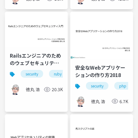
Railsエンジニアのため
のウェブセキュリティ
安全なWebアプリケー
入門
ションの作り方2018
security
ruby
security
php
徳丸 浩
20.3K
徳丸 浩
6.7K