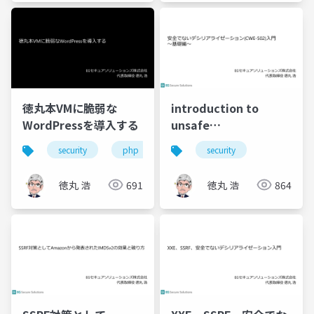
徳丸本VMに脆弱な
introduction to
WordPressを導入する
unsafe
deserialization part1
security
php
wordpress
security
徳丸 浩
691
徳丸 浩
864