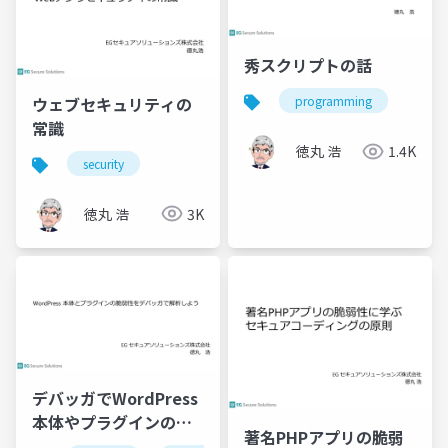
秀スクリプトの話
ウェブセキュリティの
programming
常識
徳丸 浩
1.4K
security
徳丸 浩
3K
デバッガでWordPress
本体やプラグインの脆
著名PHPアプリの脆弱
弱性を追いかけてみよ