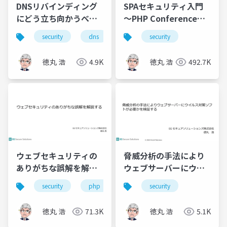
DNSリバインディング
SPAセキュリティ入門
にどう立ち向かうべき
～PHP Conference
か
Japan 2021
security
dns
security
徳丸 浩
4.9K
徳丸 浩
492.7K
ウェブセキュリティの
脅威分析の手法により
ありがちな誤解を解説
ウェブサーバーにウイ
する
ルス対策ソフトが必要
security
php
security
かを検証する
徳丸 浩
71.3K
徳丸 浩
5.1K