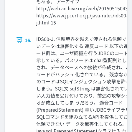
もある。 アーカイブ
http://web.archive.org/web/201505150438
https://www.jpcert.or.jp/java-rules/ids00-
j.html 15
IDS00-J. 信頼境界を越えて渡される信頼でき
16.
いデータは無害化する 違反コード 以下の違
ード例は、ユーザ認証を行うJDBCのコード
示している。パスワードは char型配列として
され、データベースへの接続が作成され、パ
ワードがハッシュ 化されている。 残念なが
のコードはSQLインジェクション攻撃を許し
しまう。SQL文 sqlString は無害化されてい
い入力値を受け付けており、前述の攻撃シナ
オが成立してしま うだろう。 適合コード
(PreparedStatement) 幸いJDBCライブラリ
SQLコマンドを組み立てるAPIを提供してお
信頼できない データを無害化してくれる。
java.sql.PreparedStatementクラスは入力