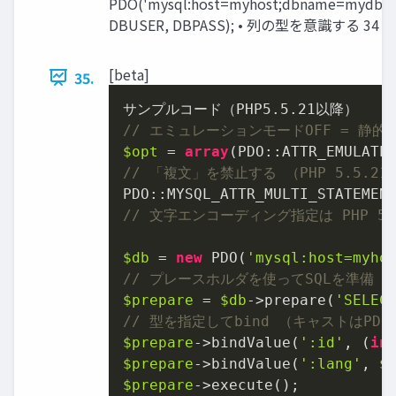
PDO('mysql:host=myhost;dbname=mydb;cha
DBUSER, DBPASS); • 列の型を意識する 34
[beta]
35.
サンプルコード（PHP5.
5.21
// エミュレーションモードOFF = 静
$opt
 = 
array
(PDO::ATTR_EMULATE
// 「複文」を禁止する （PHP 5.5.21 
PDO::MYSQL_ATTR_MULTI_STATEMEN
// 文字エンコーディング指定は PHP 5.
$db
 = 
new
 PDO(
'mysql:host=myho
// プレースホルダを使ってSQLを準備
$prepare
 = 
$db
->prepare(
'SELEC
// 型を指定してbind （キャストはPD
$prepare
->bindValue(
':id'
, (
in
$prepare
->bindValue(
':lang'
, 
$
$prepare
->execute();
