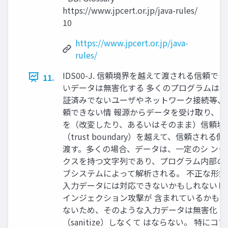
https://www.jpcert.or.jp/java-rules/
10
https://www.jpcert.or.jp/java-
rules/
IDS00-J. 信頼境界を越えて渡される信頼でき
11.
いデータは無害化する 多くのプログラムは、
証済みでないユーザやネットワーク接続等、
頼できない情 報源からデータを受け取り、そ
を（改変したり、あるいはそのまま）信頼境
（trust boundary）を越えて、信頼される側
渡す。多くの場合、データは、一定のシ ンタ
クスを持つ文字列であり、プログラム内部の
ブシステムによって解析される。 不正な形式
入力データには対応できないかもしれないし
インジェクション攻撃が 含まれているかもし
ないため、そのような入力データは無害化
（sanitize）しなくて はならない。 特にコ