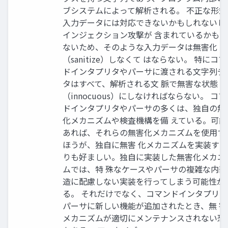
ブシステムによって解析される。 不正な形式
入力データには対応できないかもしれないし
インジェクション攻撃が 含まれているかもし
ないため、そのような入力データは無害化
（sanitize）しなくて はならない。 特にコ
ドインタプリタやパーサに渡される文字列デ
タはすべて、解析される文 脈で無害な状態
（innocuous）にしなければならない。 コマ
ドインタプリタやパーサの多くは、独自の無
化メカニズムや検査機構を備 えている。可能
あれば、それらの無害化メカニズムを使用す
ほうが、独自に無害 化メカニズムを実装する
りも好ましい。独自に実装した無害化メカニ
ムでは、特 殊なケースやパーサの複雑な内部
造に配慮しない実装を行ってしまう可能性が
る。 それだけでなく、コマンドインタプリタ
パーサに新しい機能が追加されたとき、無 害
メカニズムが適切にメンテナンスされない恐