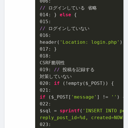
006
//
014
: } 
else
015
//
016
:

header(
'Location: login.php'
);
017
01
8:

01
9: 
//
 投稿を記録する

020
: 
if
021
if
 ($_POST[
'message'
] != 
''
022
:

$sql = 
sprintf
(
'INSERT INTO pos
reply_post_id=%d, created=NOW(
023
:
