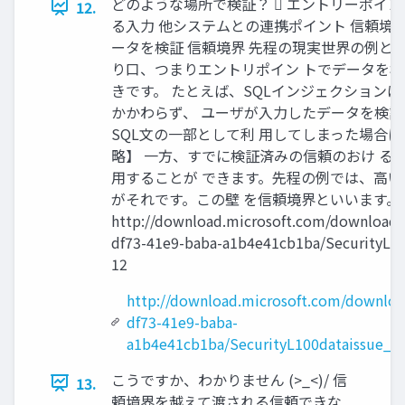
どのような場所で検証？  エントリーポイント 
12.
る入力 他システムとの連携ポイント 信頼境界
ータを検証 信頼境界 先程の現実世界の例と
り口、つまりエントリポイン トでデータを
きです。 たとえば、SQLインジェクションは
かかわらず、 ユーザが入力したデータを検証
SQL文の一部として利 用してしまった場合に
略】 一方、すでに検証済みの信頼のおけ る
用することが できます。先程の例では、高い
がそれです。この壁 を信頼境界といいます。
http://download.microsoft.com/download/
df73-41e9-baba-a1b4e41cb1ba/SecurityL10
12
http://download.microsoft.com/downloa
df73-41e9-baba-
a1b4e41cb1ba/SecurityL100dataissue_6
こうですか、わかりません (>_<)/ 信
13.
頼境界を越えて渡される信頼できな