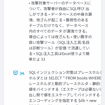
• 攻撃対象サーバーのデータベースに
ついて、攻撃者が自由にSQL呼び 出
しができる • データベースの中身の漏
洩、改ざんが起こる • 脆弱性のある
テーブルだけでなく、データベース
内のすべてのデータ が漏洩できる。
場合によっては改ざんも • 使い勝手の
良い攻撃ツール（SQL注入工具:名目
は診断ツール）が安価 で流通してい
る • SQL注入工具はExcel使うより簡
単だよ 33
SQLインジェクション対策はプレースホルダで
34.
ホルダとは SELECT * FROM books WHERE i
レースホルダと動的プレースホルダ – 静的: 
値をバインドする（エスケープは必要ない） – 
出し側で値をエスケープしてバインドする • 
エンコーディングを指定する $db = new