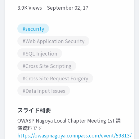
3.9K Views
September 02, 17
#security
#Web Application Security
#SQL Injection
#Cross Site Scripting
#Cross Site Request Forgery
#Data Input Issues
スライド概要
OWASP Nagoya Local Chapter Meeting 1st 講
演資料です
https://owaspnagoya.connpass.com/event/59813/