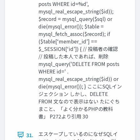
posts WHERE id=%d',
mysql_real_escape_string($id));
$record = mysql_query($sql) or
die(mysql_error()); $table =
mysql_fetch_assoc($record); if
($table[‘member_id’] ==
$_SESSION[‘id’]) { // 投稿者の確認
// 投稿した本人であれば、削除
mysql_query('DELETE FROM posts
WHERE id=' .
mysql_real_escape_string($id)) or
die(mysql_error()); } ここにSQLイン
ジェクション しかし、DELETE
FROM 文なので表示はない たにぐち
まこと、「よく分かるPHPの教科
書」 P272より引用 30
エスケープしているのになぜSQLイ
31.