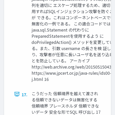
列を適切に エスケープ処理するため、適切に
用すればSQLインジェクション攻撃を防ぐこ
が できる。これはコンポーネントベースで行
無害化の一例である。 この適合コードでは
java.sql.Statement の代わりに
PreparedStatementを使用するよう に
doPrivilegedAction() メソッドを変更してい
る。また、引数 username の長さを検 証し
り、攻撃者が任意に長いユーザ名を送り込む
とを防止している。 アーカイブ
http://web.archive.org/web/201505150438
https://www.jpcert.or.jp/java-rules/ids00-
j.html 16
こうだった 信頼境界を越えて渡され
17.
る信頼できないデータは無害化する
信頼境界 プレースホルダ 信頼できな
いデータ 安全な形でSQL 呼び出し 17