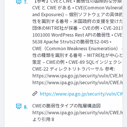
【参考】CVEとCWE • 脆弱性の国際的な分類
7.
CVE と CWE がある • CVE(Common Vulnerabili
and Exposures) – 個別ソフトウェアの具体
性を識別する番号 – 米国政府の支援を受けた
団体のMITRE社が採番 – CVEの例 • CVE-2017-
1001000 WordPress Rest APIの脆弱性 • CVE-2
5638 Apache Struts2の脆弱性S2-045 •
CWE（Common Weakness Enumeration） –
性の種類を識別する番号 – MITRE社が中心と
策定 – CWEの例 • CWE-89 SQLインジェクショ
CWE-22 ディレクトリトラバーサル 参考:
https://www.ipa.go.jp/security/vuln/CVE.htm
https://www.ipa.go.jp/security/vuln/CWE.ht
https://www.ipa.go.jp/security/vuln/CWE
CWEの脆弱性タイプの階層構造図
8.
https://www.ipa.go.jp/security/vuln/CWE.ht
より引用 8