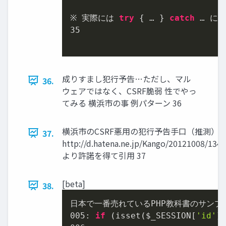
※ 実際には 
try
 { … } 
catch
35
成りすまし犯行予告…ただし、マル
36.
ウェアではなく、CSRF脆弱 性でやっ
てみる 横浜市の事 例パターン 36
横浜市のCSRF悪用の犯行予告手口（推測）
37.
http://d.hatena.ne.jp/Kango/20121008/134
より許諾を得て引用 37
[beta]
38.
005
: 
if
 (isset($_SESSION[
'id'
]