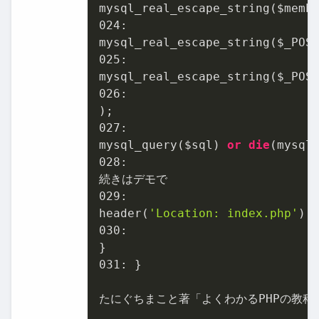
mysql_real_escape_string($memb
024
:

mysql_real_escape_string($_POS
025
:

mysql_real_escape_string($_POS
026
:

027
:

mysql_query($sql) 
or
die
02
8:

02
9:

header(
'Location: index.php'
);
030
:

031
: }

たにぐちまこと著「よくわかるPHPの教科