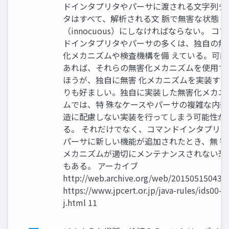
ドインタプリタやパーサに渡される文字列デ
タはすべて、解析される文 脈で無害な状態
（innocuous）にしなければならない。 コマ
ドインタプリタやパーサの多くは、独自の無
化メカニズムや検査機構を備 えている。可能
あれば、それらの無害化メカニズムを使用す
ほうが、独自に無害 化メカニズムを実装する
りも好ましい。独自に実装した無害化メカニ
ムでは、特 殊なケースやパーサの複雑な内部
造に配慮しない実装を行ってしまう可能性が
る。 それだけでなく、コマンドインタプリタ
パーサに新しい機能が追加されたとき、無 害
メカニズムが適切にメンテナンスされない恐
もある。 アーカイブ
http://web.archive.org/web/201505150438
https://www.jpcert.or.jp/java-rules/ids00-
j.html 11