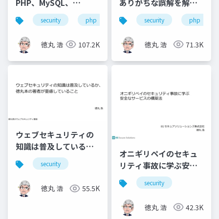
PHP、MySQL、
ありがちな誤解を解説
Joomla! の責任やいか
する
security
php
joomla!
security
mysql
php
に
徳丸 浩
107.2K
徳丸 浩
71.3K
ウェブセキュリティの
知識は普及している
オニギリペイのセキュ
か、徳丸本の著者が憂
リティ事故に学ぶ安全
security
慮していること
なサービスの構築法
security
徳丸 浩
55.5K
徳丸 浩
42.3K