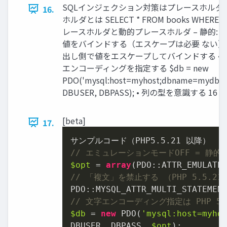
SQLインジェクション対策はプレースホルダで
16.
ホルダとは SELECT * FROM books WHERE i
レースホルダと動的プレースホルダ – 静的: 
値をバインドする（エスケープは必要 ない） –
出し側で値をエスケープしてバインドする • 
エンコーディングを指定する $db = new
PDO('mysql:host=myhost;dbname=mydb;cha
DBUSER, DBPASS); • 列の型を意識する 16
[beta]
17.
サンプルコード（PHP5.
5.21
// エミュレーションモードOFF = 静
$opt
 = 
array
(PDO::ATTR_EMULATE
// 「複文」を禁止する （PHP 5.5.21 
PDO::MYSQL_ATTR_MULTI_STATEMEN
// 文字エンコーディング指定は PHP 5.
$db
 = 
new
 PDO(
'mysql:host=myho
DBUSER, DBPASS, 
$opt