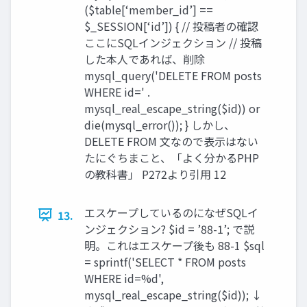
($table[‘member_id’] ==
$_SESSION[‘id’]) { // 投稿者の確認
ここにSQLインジェクション // 投稿
した本人であれば、削除
mysql_query('DELETE FROM posts
WHERE id=' .
mysql_real_escape_string($id)) or
die(mysql_error()); } しかし、
DELETE FROM 文なので表示はない
たにぐちまこと、「よく分かるPHP
の教科書」 P272より引用 12
エスケープしているのになぜSQLイ
13.
ンジェクション? $id = ’88-1’; で説
明。これはエスケープ後も 88-1 $sql
= sprintf('SELECT * FROM posts
WHERE id=%d',
mysql_real_escape_string($id)); ↓