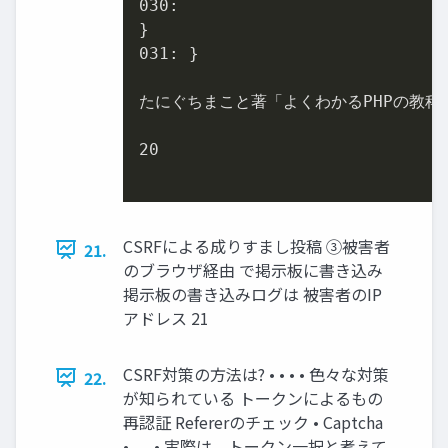
030
:

031
: }

たにぐちまこと著「よくわかるPHPの教科
20
CSRFによる成りすまし投稿 ③被害者
21.
のブラウザ経由 で掲示板に書き込み
掲示板の書き込みログは 被害者のIP
アドレス 21
CSRF対策の方法は? • • • • 色々な対策
22.
が知られている トークンによるもの
再認証 Refererのチェック • Captcha
• … • 実際は、トークン一択と考えて