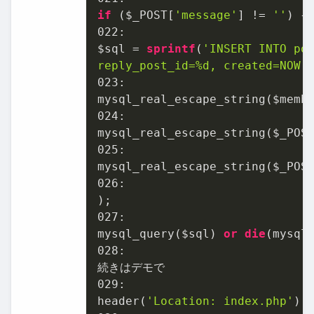
if
 ($_POST[
'message'
] != 
''
022
:

$sql = 
sprintf
(
'INSERT INTO pos
reply_post_id=%d, created=NOW(
023
:

mysql_real_escape_string($memb
024
:

mysql_real_escape_string($_POS
025
:

mysql_real_escape_string($_POS
026
:

027
:

mysql_query($sql) 
or
die
02
8:

02
9:

header(
'Location: index.php'
);