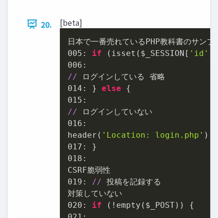
[beta]
20.
005
: 
if
 (isset($_SESSION[
'id'
]
006
//
014
: } 
else
015
//
016
:

header(
'Location: login.php'
);
017
01
8:

01
9: 
//
 投稿を記録する

020
: 
if
021