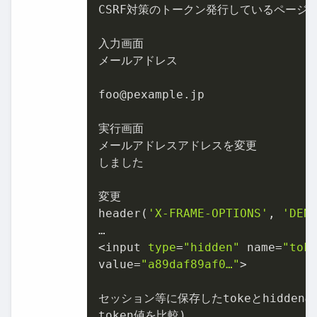
CSRF対策のトークン発行しているページが
入力画面

メールアドレス

foo@pexample.jp

実行画面

メールアドレスアドレスを変更

しました

変更

header(
'X-FRAME-OPTIONS'
, 
'DEN
…

<input 
type
=
"hidden"
 name=
"tok
value=
"a89daf89af0…"
>

セッション等に保存したtokeとhiddenの

token値を比較)
