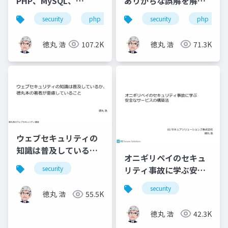
PHP、MySQL、
ありがちな誤解を解説
Joomla! の責任やいか
する
security
php
joomla!
security
mysql
php
に
徳丸 浩
107.2K
徳丸 浩
71.3K
ウェブセキュリティの
知識は普及している
オニギリペイのセキュ
か、徳丸本の著者が憂
リティ事故に学ぶ安全
security
慮していること
なサービスの構築法
security
徳丸 浩
55.5K
徳丸 浩
42.3K