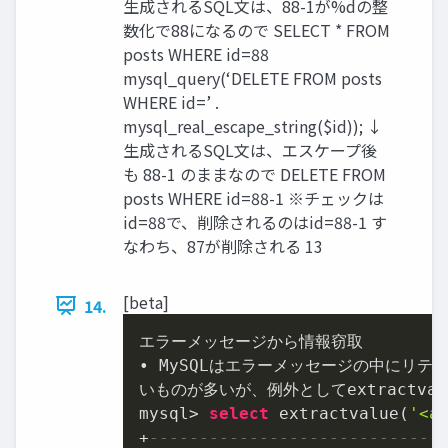
生成されるSQL文は、88-1が%dの整
数化で88になるので SELECT * FROM
posts WHERE id=88
mysql_query(‘DELETE FROM posts
WHERE id=’ .
mysql_real_escape_string($id)); ↓
生成されるSQL文は、エスケープ後
も 88-1 のままなので DELETE FROM
posts WHERE id=88-1 ※チェックは
id=88で、削除されるのはid=88-1 す
なわち、87が削除される 13
[beta]
14.
エラーメッセージから情報窃取

• MySQLはエラーメッセージの中にリテ
いものが多いが、例外としてextractval
mysql
>
select
 extractvalue(
'<a
+
-----------------------------