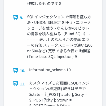
作成したも のです 8
SQLインジェクションで情報を盗む方
9.
法 • UNION SELECTを使う • エラーメ
ッセージを使う • なんらかの1ビット
の情報を積み重ねる（Blind SQLi） –
– – – – 表示上のなんらかの差異 エラ
ーの有無 ステータスコードの違い(200
or 500など) 更新できるか否か 時間差
(Time-base SQL Injection) 9
information_schema 10
10.
カスタマイズした画面にSQLインジ
11.
ェクション(検証例) 続きはデモで
$state = $_POST['state']; $city =
$_POST['city']; $town =
$_POST['town']; $db =