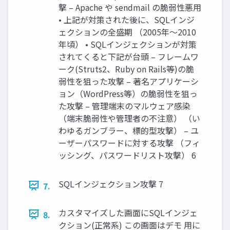
撃 – Apache や sendmail の脆弱性悪用
• 上記が対策された後に、SQLインジ
ェクションの全盛期 （2005年～2010
年頃） • SQLインジェクションが対策
されてくると下記が台頭 – フレームワ
ーク(Struts2、Ruby on Rails等)の脆
弱性を狙った攻撃 – 著名アプリケーシ
ョン（WordPress等）の脆弱性を狙っ
た攻撃 – 管理端末のマルウェア感染
（端末脆弱性や管理者の不注意） （い
わゆるガンブラー、標的型攻撃） – ユ
ーザーパスワードに対する攻撃 （フィ
ッシング、パスワードリスト攻撃） 6
SQLインジェクション攻撃 7
7.
カスタマイズした画面にSQLインジェ
8.
クション(正常系) この画面はデモ 用に