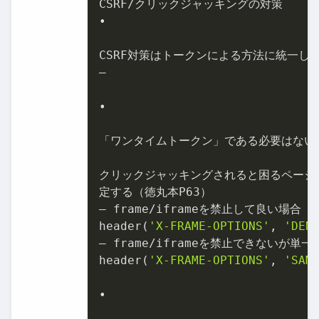
CSRF/クリックジャッキングの対策

•

CSRF対策はトークンによる方法に統一しよ
–

•

「ワンタイムトークン」である必要はない

クリックジャッキングされると困るページには、
定する（徳丸本P63）

– frame/iframeを禁止して良い場合

header(
'X-FRAME-OPTIONS'
, 
'DEN
– frame/iframeを禁止できないが単一
header(
'X-FRAME-OPTIONS'
, 
'SAM
•
