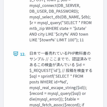
mysql_connect(DB_SERVER,
DB_USER, DB_PASSWORD);
mysql_select_db(DB_NAME, $db);
$r = mysql_query("SELECT * FROM
mtb_zip WHERE state = '$state'
AND city LIKE '$city%' AND town
LIKE '$town%' LIMIT 100"); 11
日本で一番売れているPHP教科書の
12.
サンプル // ここまでで、認証済みで
あるこの検査が済んでいる $id =
$_REQUEST['id']; // 投稿を検査する
$sql = sprintf('SELECT * FROM
posts WHERE id=%d',
mysql_real_escape_string($id));
$record = mysql_query($sql) or
die(mysql_error()); $table =
mysql_fetch_assoc($record); if