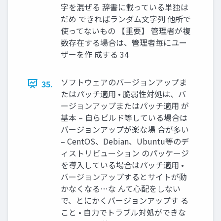
字を混ぜる 辞書に載っている単独は
だめ できればランダム文字列 他所で
使ってないもの 【重要】 管理者が複
数存在する場合は、管理者毎にユー
ザーを作 成する 34
ソフトウェアのバージョンアップま
35.
たはパッチ適用 • 脆弱性対処は、バ
ージョンアップまたはパッチ適用 が
基本 – 自らビルド等している場合は
バージョンアップが楽な場 合が多い
– CentOS、Debian、Ubuntu等のデ
ィストリビューション のパッケージ
を導入している場合はパッチ適用 •
バージョンアップするとサイトが動
かなくなる…な んて心配をしない
で、とにかくバージョンアップす る
こと • 自力でトラブル対処ができな