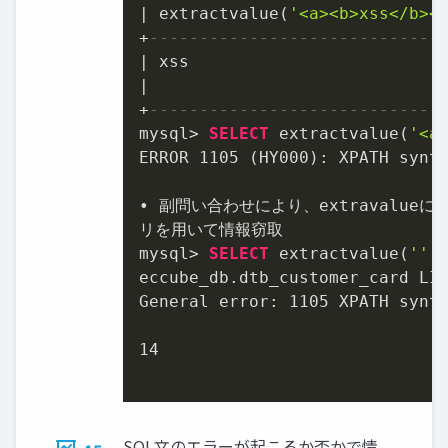
|
 extractvalue(
'<a><b>xss</b><
+
-----------------------------
|
|
+
-----------------------------
mysql
>
SELECT
 extractvalue(
'<a
ERROR 
1105
 (HY000): XPATH synt
• 副問い合わせにより、extravalue
リを用いて情報窃取

mysql
>
SELECT
 extractvalue(
''
,
eccube_db.dtb_customer_card LI
General error: 
1105
 XPATH synt
14
SQL文のエラーが起こるか否かで情