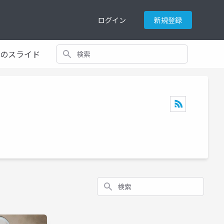
ログイン
新規登録
検索
てのスライド
検索