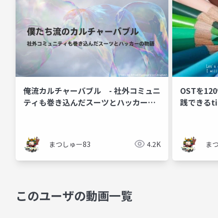
俺流カルチャーバブル - 社外コミュニ
OSTを12
ティも巻き込んだスーツとハッカーの
践できるt
物語 -
まつしゅー83
4.2K
まつ
このユーザの動画一覧