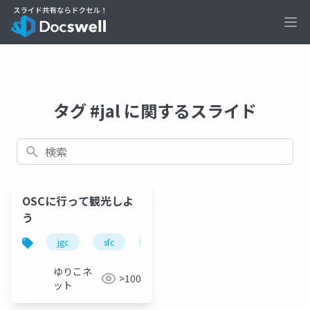
Ope
タグ #jal に関するスライド
検索
OSCに行って観光しよ
う
jgc
sfc
jal
ana
上級会員
ゆりこネ
>100
ット