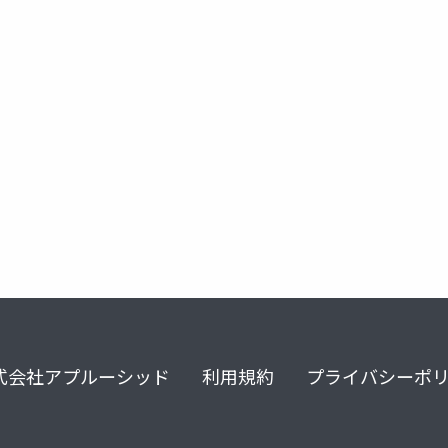
上級会員
上級ステイタス
上級ステータス
式会社アプルーシッド
利用規約
プライバシーポ