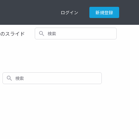
ログイン
新規登録
検索
てのスライド
検索