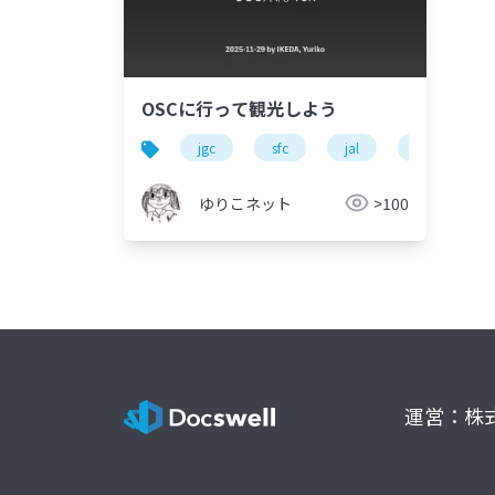
OSCに行って観光しよう
jgc
sfc
jal
ana
ゆりこネット
>100
運営：株