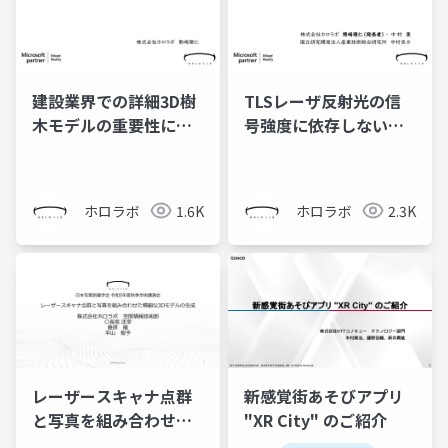
建設業界での詳細3D樹
TLSレーザ反射光の信
木モデルの重要性につ
号強度に依存しない樹
いて
木部位の分類手法の提
案
ホロラボ
1.6K
ホロラボ
2.3K
レーザースキャナ点群
新感覚街あそびアプリ
と写真を組み合わせた
"XR City" のご紹介
精細な3Dモデルの生成