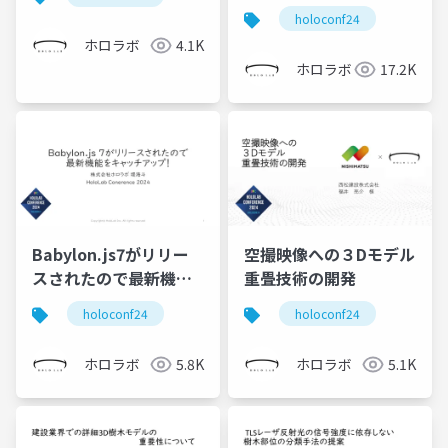
利だったR2-BIMがAIに
holoconf24
よってさらに便利にな
ホロラボ
4.1K
りました
ホロラボ
17.2K
Babylon.js7がリリー
空撮映像への３Dモデル
スされたので最新機能
重畳技術の開発
をキャッチアップ
holoconf24
holoconf24
ホロラボ
5.8K
ホロラボ
5.1K