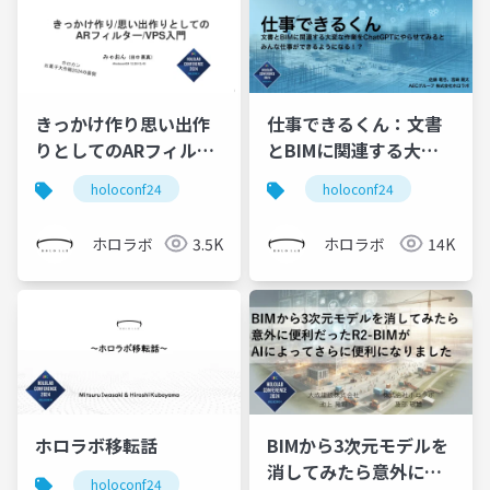
きっかけ作り思い出作
仕事できるくん：文書
りとしてのARフィルタ
とBIMに関連する大変
ーVPS入門
な作業をChatGPTにや
holoconf24
holoconf24
らせてみるとみんな仕
事ができるようにな
ホロラボ
3.5K
ホロラボ
14K
る！？
ホロラボ移転話
BIMから3次元モデルを
消してみたら意外に便
holoconf24