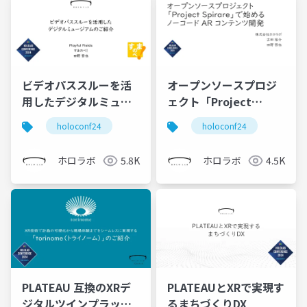
ビデオパススルーを活
オープンソースプロジ
用したデジタルミュー
ェクト「Project
ジアムのご紹介
Spirare」で始めるノー
holoconf24
holoconf24
コード AR コンテンツ開
発
ホロラボ
5.8K
ホロラボ
4.5K
PLATEAU 互換のXRデ
PLATEAUとXRで実現す
ジタルツインプラット
るまちづくりDX