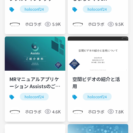
フォーム「torinome」
holoconf24
holoconf24
の紹介
ホロラボ
5.9K
ホロラボ
9.5K
MRマニュアルアプリケ
空間ビデオの紹介と活
ーション Assistsのご紹
用
介
holoconf24
holoconf24
ホロラボ
4.6K
ホロラボ
7.8K