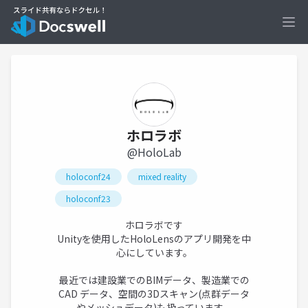
Ope
ホロラボ
@HoloLab
holoconf24
mixed reality
holoconf23
ホロラボです
Unityを使用したHoloLensのアプリ開発を中
心にしています。
最近では建設業でのBIMデータ、製造業での
CAD データ、空間の3Dスキャン(点群データ
やメッシュデータ)も扱っています。