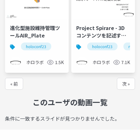
進化型施設維持管理ツ
Project Spirare - 3D
ールAIR_Plate
コンテンツを記述する
汎用フォーマットの定
holoconf23
holoconf23
mixed 
義と実装
ホロラボ
1.5K
ホロラボ
7.1K
« 前
次 »
このユーザの動画一覧
条件に一致するスライドが見つかりませんでした。