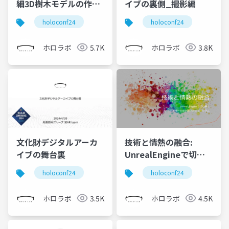
細3D樹木モデルの作成
イブの裏側_撮影編
と建設業界に向けた需
holoconf24
holoconf24
要と展望
ホロラボ
5.7K
ホロラボ
3.8K
文化財デジタルアーカ
技術と情熱の融合:
イブの舞台裏​
UnrealEngineで切り
開く世界唯一のほたる
holoconf24
holoconf24
いかミュージアム
ホロラボ
3.5K
ホロラボ
4.5K