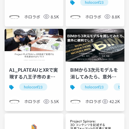
holoconf23
ホロラボ
8.5K
ホロラボ
8.8K
A1_PLATEAUとXRで実
BIMから3次元モデルを
現する八王子市のまち
消してみたら、意外に
づくりDX
便利でした
holoconf23
holoconf23
bim
ホロラボ
5.5K
ホロラボ
42.2K