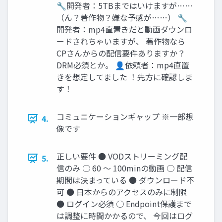
🔧開発者：5TBまではいけますが……
（ん？著作物？嫌な予感が……） 🔧
開発者：mp4直置きだと動画ダウンロ
ードされちゃいますが、 著作物なら
CPさんからの配信要件ありますか？
DRM必須とか。 👤依頼者：mp4直置
きを想定してました ！先方に確認しま
す！
コミュニケーションギャップ ※一部想
4.
像です
正しい要件 ● VODストリーミング配
5.
信のみ ○ 60 〜 100minの動画 ○ 配信
期間は決まっている ● ダウンロード不
可 ● 日本からのアクセスのみに制限
● ログイン必須 ○ Endpoint保護まで
は調整に時間かかるので、 今回はログ