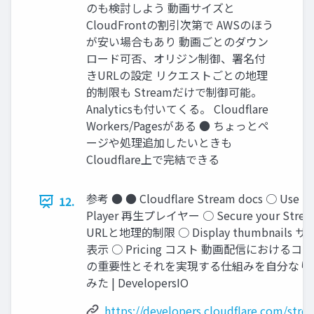
のも検討しよう 動画サイズと
CloudFrontの割引次第で AWSのほう
が安い場合もあり 動画ごとのダウン
ロード可否、オリジン制御、署名付
きURLの設定 リクエストごとの地理
的制限も Streamだけで制御可能。
Analyticsも付いてくる。 Cloudflare
Workers/Pagesがある ● ちょっとペ
ージや処理追加したいときも
Cloudflare上で完結できる
参考 ● ● Cloudflare Stream docs ○ Use th
12.
Player 再生プレイヤー ○ Secure your Str
URLと地理的制限 ○ Display thumbnails
表示 ○ Pricing コスト 動画配信における
の重要性とそれを実現する仕組みを自分なり
みた | DevelopersIO
https://developers.cloudflare.com/stre