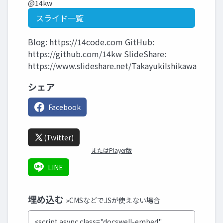
@14kw
スライド一覧
Blog: https://14code.com GitHub:
https://github.com/14kw SlideShare:
https://www.slideshare.net/TakayukiIshikawa
シェア
Facebook
(Twitter)
またはPlayer版
LINE
埋め込む
»CMSなどでJSが使えない場合