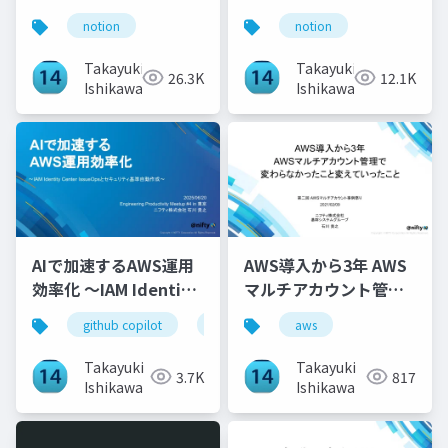
ウハウ
notion
notion
Takayuki
Takayuki
26.3K
12.1K
Ishikawa
Ishikawa
AIで加速するAWS運用
AWS導入から3年 AWS
効率化 〜IAM Identity
マルチアカウント管理
Center IssueOpsとセ
で変わらなかったこと
github copilot
devin
aws
aws
キュリティ基準自動作
変えていったこと
成〜
Takayuki
Takayuki
3.7K
817
Ishikawa
Ishikawa