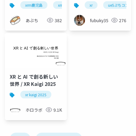
2025に出展&AWARD受
xrm鹿児島
xrmtg
xrkaigi
xr
ue5ぷちコン
xrkaigi2025
賞した話 ＋ これまでの
活動を振り返ってみる
あぶち
382
fubuky35
276
XR と AI で創る新しい
世界 / XR Kaigi 2025
xr kaigi 2025
ホロラボ
9.1K