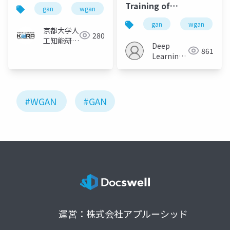
Training of
gan
wgan
cgan
Wasserstein GANs
gan
wgan
京都大学人
280
工知能研究
Deep
861
会KaiRA
Learning
JP
#WGAN
#GAN
運営：株式会社アプルーシッド