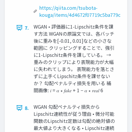
https://qiita.com/tsubota-
kouga/items/4d4672f07719c5ba779c
WGAN • 評価器に1-Lipschitz条件を課
7.
す方法 WGANの原論文では、各バッチ
後に重みを[-0.01, 0.01]などの小さな
範囲に クリッピングすることで、強引
に1-Lipschitz条件を課している。 →
重みのクリップにより表現能力が大幅
に失われてしまう。 表現能力を落とさ
ずに上手くLipschitz条件を課せない
か？ 勾配ペナルティ損失を用いる 補
間画像: 𝑖 = 𝛼 ∗ 𝑓𝑎𝑘𝑒 + 1 − 𝛼 ∗ 𝑟𝑒𝑎𝑙 6
WGAN 勾配ペナルティ損失から
8.
Lipschitz連続性が従う理由 • 微分可能
関数のLipschitz定数は勾配の絶対値の
最大値より大きくなる • Lipschitz連続