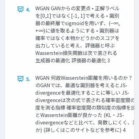
WGAN GANからの変更点 • 正解ラベル
4.
を[0,1]ではなく[-1, 1]で考える • 識別
器の最終層でsigmoidを用いず、(−∞,
+∞)に値を取るようにする • 識別器は
確率ではなく本物かどうかのスコアを
出力していると考え、評価器と呼ぶ
Wasserstein損失関数は次で表される
生成器の最適化 評価器の最適化 3
WGAN 何故Wasserstein距離を用いるのか？ 
5.
のGANでは、最適な識別器を考えるとJS-
divergenceを最適化することに等しい JS-
divergenceは次の式で表される確率密度間の
度を測る指標 確率密度間の類似度の指標を比
とWasserstein距離が良かった (KL・JS-
diveergenceなどと比べて、発散しにくく、滑
か) (詳しくはこのサイトなどを参考に) 4