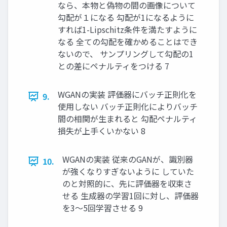
なら、本物と偽物の間の画像について
勾配が１になる 勾配が1になるように
すれば1-Lipschitz条件を満たすように
なる 全ての勾配を確かめることはでき
ないので、 サンプリングして勾配の1
との差にペナルティをつける 7
WGANの実装 評価器にバッチ正則化を
9.
使用しない バッチ正則化によりバッチ
間の相関が生まれると 勾配ペナルティ
損失が上手くいかない 8
WGANの実装 従来のGANが、識別器
10.
が強くなりすぎないように していた
のと対照的に、先に評価器を収束さ
せる 生成器の学習1回に対し、評価器
を3～5回学習させる 9