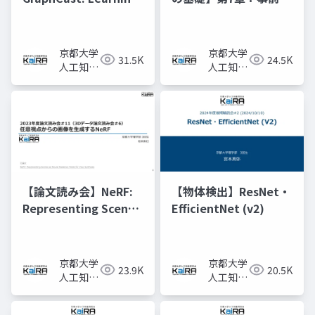
skillful medium-
習済みモデルと転移学
range global
習
weather forecasting
京都大学
京都大学
31.5K
24.5K
人工知能
人工知能
研究会
研究会
KaiRA
KaiRA
【論文読み会】NeRF:
【物体検出】ResNet・
Representing Scenes
EfficientNet (v2)
as Neural Radiance
Fields for View
Synthesis
京都大学
京都大学
23.9K
20.5K
人工知能
人工知能
研究会
研究会
KaiRA
KaiRA