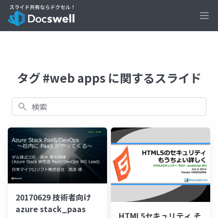
Ope
タグ #web apps に関するスライド
検索
20170629 技術者向け
azure stack_paas
HTML5セキュリティ そ