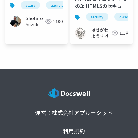
の3: HTML5のセキュリ
azure
azure stack
paas
mobile apps
ティもうちょい詳しく
security
owaspkans
Shotaro
>100
Suzuki
はせがわ
1.1K
ようすけ
運営：株式会社アプルーシッド
利用規約