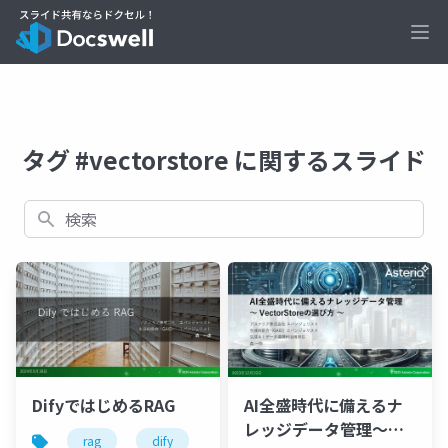
Ope
タグ #vectorstore に関するスライド
検索
AI全盛時代に備えるナ
DifyではじめるRAG
レッジデータ管理〜
rag
dify