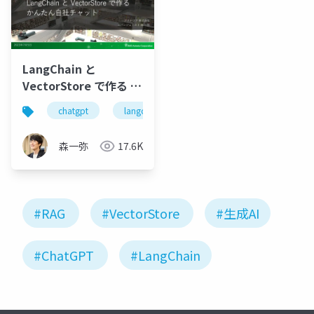
LangChain と
VectorStore で作る か
んたん自社チャット
chatgpt
langchain
singlestore
hugging f
森一弥
17.6K
#RAG
#VectorStore
#生成AI
#ChatGPT
#LangChain