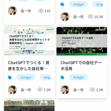
VectorStoreの選び
chatgpt
langchain
方〜
森一弥
135
森一弥
10.3K
ChatGPTでつくる！資
ChatGPTでの自社デー
産を生かした自社専用
タ活用
チャットで業務効率化
chatgpt
langchain
rag
chatgpt
langflow
森一弥
7.3K
森一弥
2.3K