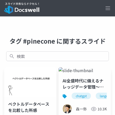
Ope
タグ #pinecone に関するスライド
検索
AI全盛時代に備えるナ
レッジデータ管理〜
VectorStoreの選び
chatgpt
langchain
方〜
ベクトルデータベース
森一弥
10.3K
を比較した所感