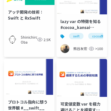
アッテ開発の技術：
Swift と RxSwift
lazy var の特徴を知る
#cocoa_kansai
#cswift
swift
cocoa関西
Shinichiro
2.5K
Oba
熊谷友宏
>100
プロトコル指向に想う
可変値変数 var を極力
世界観 #__swift__
避けることを模索する