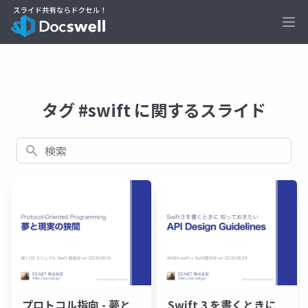
Ope
タグ #swift に関するスライド
検索
プロトコル指向 - 夢と
Swift 3 を書くときに