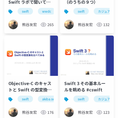
Swift ラボで聞いてき
（のうちの９つ）
た話 #FiNC_WWDC
swift
wwdc
swift
カジュアルswi
熊谷友宏
265
熊谷友宏
132
Objective-C のキャス
Swift 3 その基本ルー
トと Swift の型変換を
ルを眺める #cswift
比べてみる
swift
akiba.swift
objective-c
swift
カジュアルswi
#akibaswift
熊谷友宏
176
熊谷友宏
123