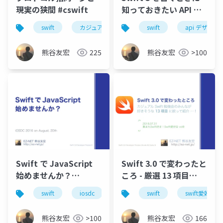
現実の狭間 #cswift
知っておきたい API デ
ザインガイドライン
swift
カジュアルswift勉強会
swift
プロトコル指向
api デザイ
#love_swift
#akibaswift
熊谷友宏
225
熊谷友宏
>100
Swift で JavaScript
Swift 3.0 で変わったと
始めませんか？
ころ - 厳選 13 項目
#iOSDC
#love_swift #cswift
swift
iosdc
javascript
swift
javascriptcore
swift愛好会
熊谷友宏
>100
熊谷友宏
166