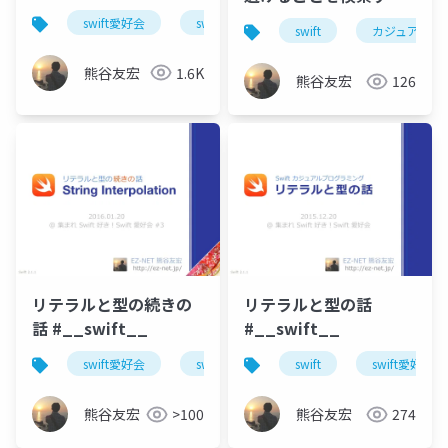
ための事前知識
swift愛好会
swift
プロトコル指向
swift
カジュアルswi
#cswift
熊谷友宏
1.6K
熊谷友宏
126
リテラルと型の続きの
リテラルと型の話
話 #__swift__
#__swift__
swift愛好会
swift
リテラル
swift
swift愛好会
熊谷友宏
>100
熊谷友宏
274