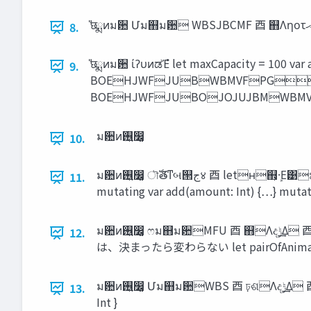
8.
̎छྨͷม਺ ίʔυͷಡΈํ let maxCapacity = 
9.
BOEHJWFJUBWBMVFPG
BOEHJWFJUBOJOJUJBMWB
ม਺ͷ࢖͍෼͚
10.
ม਺ͷ࢖͍෼͚ ৗࣝతͳબ୒‫ج‬४ ⾣ letʜ஋͕ܾ·Ε͹มߋ͞Εͳ͍ͱ͖ ⾣ varʜԿ͔ͷ౎౓ɺ஋͕มߋ͞ΕΔͱ͖ struct Cup { let maxCapacity: Int = 100 var amount: Int = 10
11.
mutating var add(amount: Int) {…} mutati
ม਺ͷ࢖͍෼͚ ෆม஋ม਺MFU ⾣ ஋Λද‫͢ݱ‬Δ ⾣ ܾΊͨΒʗܾ·ͬͨΒɺมԽ͠ͳ͍ // 引数として渡したい値は、決めたら変わらない let n = currentMonth - startMonth // 算出した結果
12.
は、決まったら変わらない let pairOfAnimals =
ม਺ͷ࢖͍෼͚ Մม஋ม਺WBS ⾣ ঢ়ଶΛද‫͢ݱ‬Δ ⾣ ঢ়‫گ‬ɾ࣌ؒʹԠͯ͡ɺมԽ͢Δ /// 動物を入れる籠 class Cage { // ケージの中の数は、状況に応じて変わる var numberOfAnimals:
13.
Int }