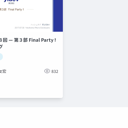
回 — 第３部 Final Party !
グ
友宏
832
yidev