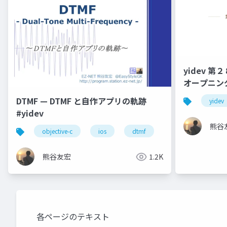
yidev 第２８
オープニン
DTMF — DTMF と自作アプリの軌跡
yidev
#yidev
熊谷
objective-c
ios
dtmf
オーディオ
熊谷友宏
1.2K
各ページのテキスト