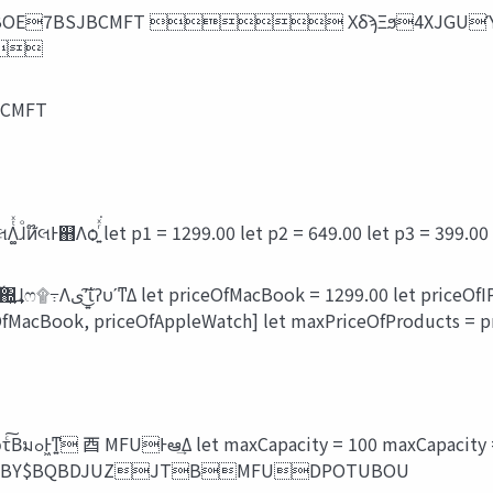
7BSJBCMFT  ΧδϡΞϧ4XJGUϓϩάϥϛϯά &

BCMFT
ͷׂΓ౰ͯ ⾣ ԿΒ͔ͷ஋ʹ໊લΛׂΓ౰ͯΔͷʹ࢖͏ ⾣ ໊લΛ͚ͭͯɺͦͷ໊લͰ஋Λѻ͍ͬͯ͘ let p1 = 1299.00 let p2 = 649.00 le
eOfAppleWatch = 399.00 let
eOfMacBook, priceOfAppleWatch] let maxPriceOfProducts = p
city = 20
BY$BQBDJUZJTBMFUDPOTUBOU