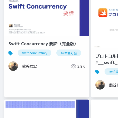
Swift Concurrency 要諦（完全版）
swift concurrency
swift愛好会
関モバ
千
プロトコル
#__swift
熊谷友宏
2.9K
swif
熊谷