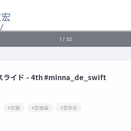
ド – 4th #minna_de_swift
#定数
#型推論
#型安全