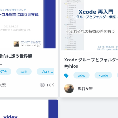
歳ゆるい勉強会
指向に想う世界観
Xcode グループとフォル
__
#yhios
t愛好会
swift
プロトコル指向
yidev
xcode
友宏
1.6K
熊谷友宏