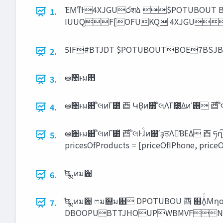
ΈΜͳͰ4XJGU෮शձ $POTUBOUT BOE
1.
IUUQF[OFUKQ 4XJGU
5IF#BTJDT $POTUBOUTBOE7BSJ
2.
ఆ਺ͱม਺
3.
ఆ਺ͱม਺ ໊લ
4.
ఆ਺ͱม਺ ໊લͷׂΓ౰ͯ ⾣ ໊લͰɺͦͷ஋ʹҙਤΛఴ͑ΒΕΔ ⾣ ཧղ͠΍͍͢ɺෆ۩߹Λ‫͍͘ʹ͜͠ى‬ίʔυʹͳΔ let priceOfMacBook = 1299.00 let priceOfIPhone = 649.00 let pric
5.
pricesOfProducts = [priceOfIPhone, pric
̎छྨͷม਺
6.
̎छྨͷม਺ ෆม஋ม਺ DPOTUBOU ⾣ ஋Λ͍ͬͨΜηοτͨ͠ΒมߋͰ͖ͳ͍ ⾣ MFUͰఆٛ͢Δ let maxCapacity = 100 maxCapa
7.
DBOOPUBTTJHOUPWBMVFN