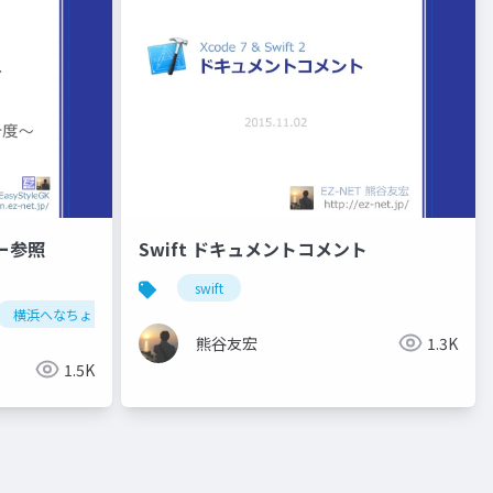
ダー参照
Swift ドキュメントコメント
swift
横浜へなちょこ勉強会
熊谷友宏
1.3K
1.5K