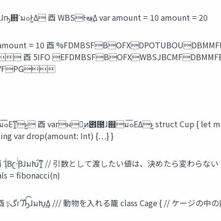
̎छྨͷม਺ Մม஋ม਺ WBSJBCMF ⾣ ஋Ληοτ‫ޙ‬ɺҧ͏஋ʹมߋͰ͖Δ ⾣ WBSͰఆٛ͢Δ var amount = 10 amount = 20
100 var amount = 10 ⾣ %FDMBSFBOFXDPOTUBOUDBM
 ⾣ 5IFO EFDMBSFBOFXWBSJBCMFDBMMFE
MVFPG
ng var drop(amount: Int) {…} }
 fibonacci(n)