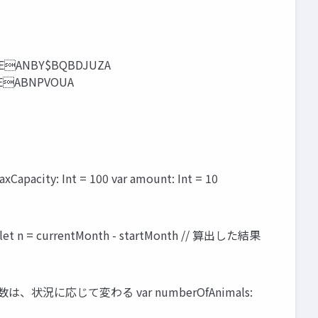
MFEANBY$BQBDJUZA
ABNPVOUA