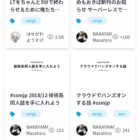
LTをちゃんと5分で終わ
めもおきば新刊のお知
らせるために俺たちに
らせ サーバーレスで
できること
HelloWorldする25の方
ssmjp
ssmjp
法 #ssmjp
はせがわ
NAKAYAMA
2.5K
>100
ようすけ
Masahiro
#ssmjp 2018/12 技術系
クラウドでハンズオン
同人誌を手に入れよう
する話 #ssmjp
ssmjp
ssmjp
aws
NAKAYAMA
NAKAYAMA
153
241
Masahiro
Masahiro