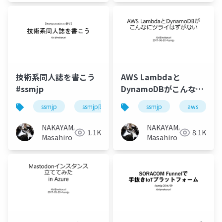
技術系同人誌を書こう
AWS Lambdaと
#ssmjp
DynamoDBがこんなに
ツライはずがない
ssmjp
ssmjp同人部
ssmjp
aws
#ssmjp
NAKAYAMA
NAKAYAMA
1.1K
8.1K
Masahiro
Masahiro