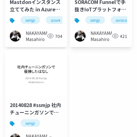
Mastdonインスタンス
SORACOM Funnelで手
立ててみた in Azure
抜きIoTプラットフォー
#ssmjp
ム #ssmjp
ssmjp
azure
mastodon
ssmjp
soracom
NAKAYAMA
NAKAYAMA
704
421
Masahiro
Masahiro
20140828 #ssmjp 社内
チューニンガソンで優
勝したはなし
ssmjp
NAKAYAMA