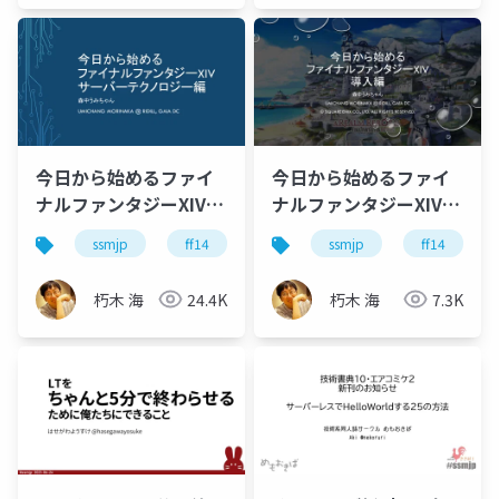
今日から始めるファイ
今日から始めるファイ
ナルファンタジーXIV ~
ナルファンタジーXIV -
サーバーテクノロジー
導入編
ssmjp
ff14
ゲーム開発
ssmjp
ff14
編
朽木 海
24.4K
朽木 海
7.3K