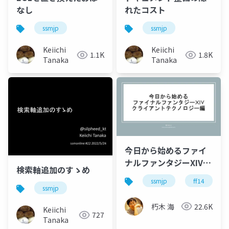
なし
れたコスト
ssmjp
ssmjp
Keiichi
Keiichi
1.1K
1.8K
Tanaka
Tanaka
今日から始めるファイ
ナルファンタジーXIV ~
検索軸追加のすゝめ
クライアントテクノロ
ssmjp
ff14
ジー編
ssmjp
朽木 海
22.6K
Keiichi
727
Tanaka