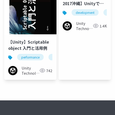
2017沖縄】Unityで開
発する上で 知っとくと
development
funct
便利な面白機能のアレ
コレ
Unity
1.4K
Technologies
Japan
【Unity】Scriptable
object 入門と活用例
performance
unity
scriptableobject
Unity
742
Technologies
Japan