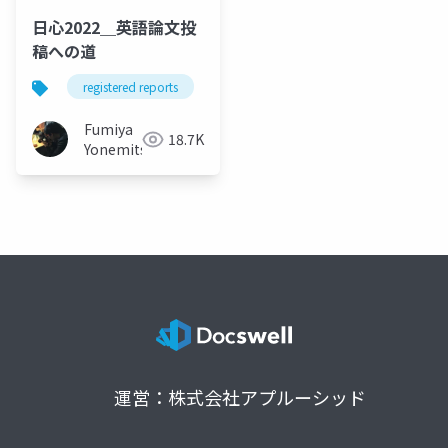
日心2022＿英語論文投
稿への道
registered reports
オープンサイエンス
オープンプ
Fumiya
18.7K
Yonemitsu
運営：株式会社アプルーシッド