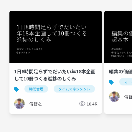
1日8時間足らずでだいたい年18本企画
編集の価
して10冊つくる進捗のしくみ
マー
時間管理
タイムマネジメント
セルフマネジメ
傳
傳智之
10.4K