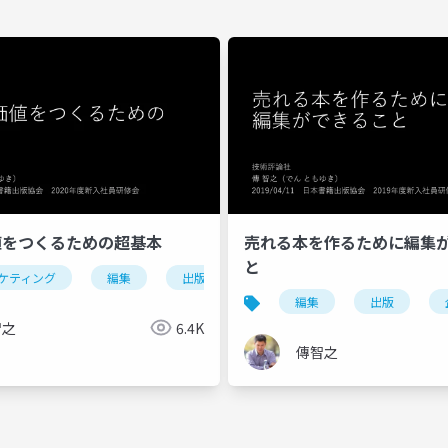
値をつくるための超基本
売れる本を作るために編集
と
ケティング
編集
出版
企画
デザイン
販
ント
進捗
編集
出版
企画
編集
販促
出版
智之
6.4K
傳智之