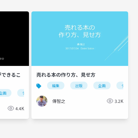
ができるこ
売れる本の作り方、見せ方
促
編集
出版
企画
デザイン
企画
デザイン
販促
マーケティング
傳智之
3.2K
4.4K