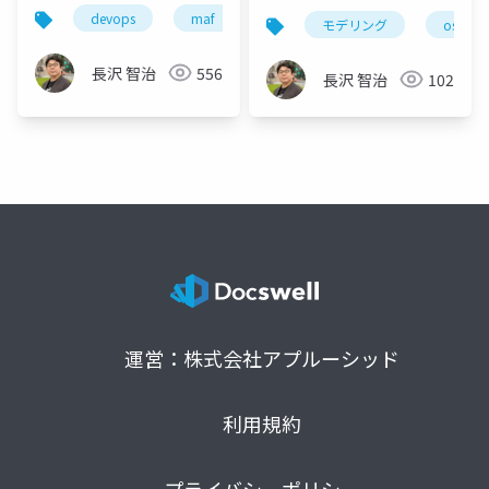
DevOps～今とこれから
devops
maf
architect forum
visual studi
モデリング
oslo
～
長沢 智治
556
長沢 智治
102
運営：株式会社アプルーシッド
利用規約