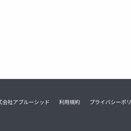
visual studio
tfs
team foundation server
system ce
式会社アプルーシッド
利用規約
プライバシーポ