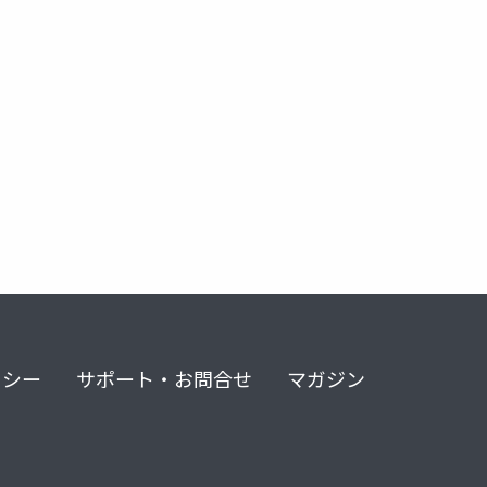
nter
dsi
oslo
enterprise devops
リシー
サポート・お問合せ
マガジン