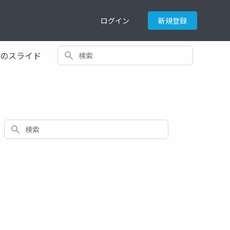
ログイン
新規登録
検索
てのスライド
検索