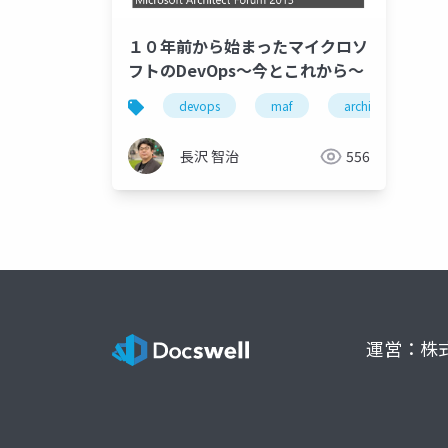
１０年前から始まったマイクロソ
フトのDevOps～今とこれから～
devops
maf
architect forum
長沢 智治
556
運営：株