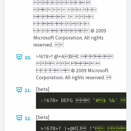
 
  
 ! 

 © 2009
Microsoft Corporation. All rights
reserved. 
>!678>? @+ABC 
10.
   
  © 2009 Microsoft
Corporation. All rights reserved. 
[beta]
11.
>
!678> DEFG  
"#$ %&' 
[beta]
12.
>!
678
>? )+@HIJ !
" ! 