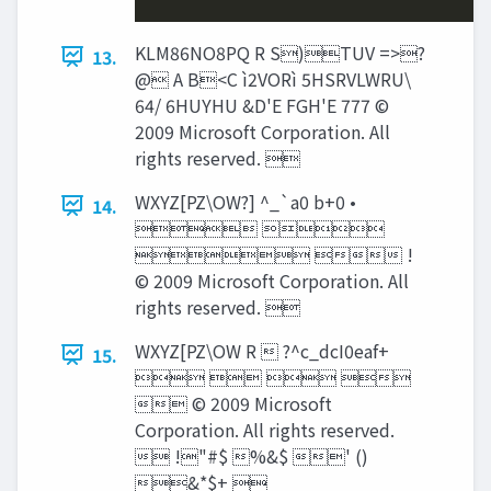
KLM86NO8PQ R S)TUV =>?
13.
@ A B<C ì2VORì 5HSRVLWRU\
64/ 6HUYHU &D'E FGH'E 777 ©
2009 Microsoft Corporation. All
rights reserved. 
WXYZ[PZ\OW?] ^_`a0 b+0 •
14.
 
  !
© 2009 Microsoft Corporation. All
rights reserved. 
WXYZ[PZ\OW R  ?^c_dcI0eaf+
15.
   
 © 2009 Microsoft
Corporation. All rights reserved.
 !"#$ %&$ ' ()
&*$+ 