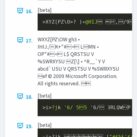
[beta]
16.
>XYZ[PZ\O>? )+
@HIJ
 ,/
9

WXYZ[PZ\OW gh3 •
17.
IHIJ./K+"#< LMN •
OP"#< L$ QRSTSU V
%SWRXYSU Z[\] • ^R__`Y V
abcd`USU V QRSTSU V %SWRXYSU
ef © 2009 Microsoft Corporation.
All rights reserved. 
[beta]
18.
>i>
?j
k 
'6/ 55 '
6
/ 3RLQWP
[beta]
19.
>
i>?jk  !
"#$%&'
$()