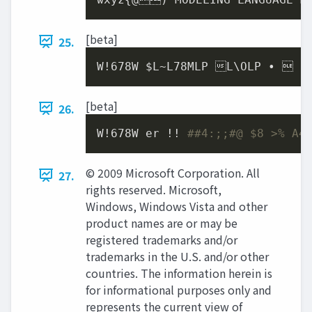
[beta]
25.
W!
678
W $L~L78MLP L\OLP •  
6
[beta]
26.
W!678W er !! 
##4:;;#@ $8 >% A4$
© 2009 Microsoft Corporation. All
27.
rights reserved. Microsoft,
Windows, Windows Vista and other
product names are or may be
registered trademarks and/or
trademarks in the U.S. and/or other
countries. The information herein is
for informational purposes only and
represents the current view of