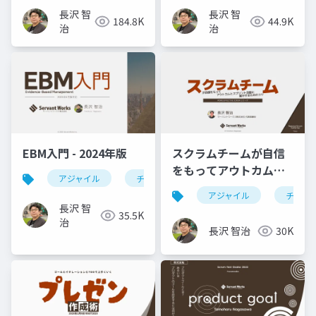
#RSGT2022
長沢 智
長沢 智
184.8K
44.9K
治
治
EBM入門 - 2024年版
スクラムチームが自信
をもってアウトカムと
アジャイル
チーム開発
agile
ebm
スプリント活動に集中
アジャイル
チーム
するためのコツ
長沢 智
35.5K
治
長沢 智治
30K