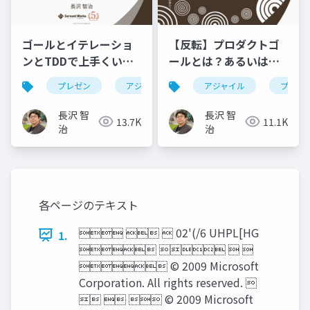
ゴールとイテレーショ
【反転】プロダクトゴ
ンとTDDで上手くいく
ールとは？あるいはプ
プレゼン作成術
ロダクトのゴールを設
プレゼン
アジャイル
ebm
アジャイル
rsgt2025
プロダ
定するには何が必要
か？
長沢 智
長沢 智
13.7K
11.1K
治
治
各ページのテキスト
   02'(/6 UHPL[HG
1.
   
 © 2009 Microsoft
Corporation. All rights reserved. 
   © 2009 Microsoft