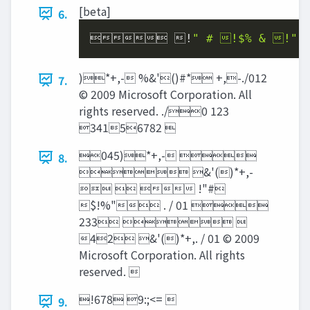
[beta]
6.
 !
" # !$% & !"
'
)*+,- %&'()#* +,-./012
7.
© 2009 Microsoft Corporation. All
rights reserved. ./0 123
34156782 
045)*+,- 
8.
 &'()*+,-
   !"#
$!%" . / 01 
233  
42 &'()*+,. / 01 © 2009
Microsoft Corporation. All rights
reserved. 
!678 9:;<= 
9.