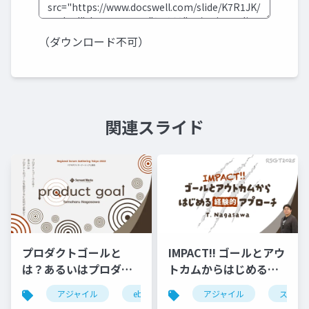
（ダウンロード不可）
関連スライド
プロダクトゴールと
IMPACT!! ゴールとアウ
は？あるいはプロダク
トカムからはじめる経
トのゴールを設定する
験的アプローチ
アジャイル
ebm
スクラム
アジャイル
rsgt
スクラ
r
には何が必要か？
#RSGT2025