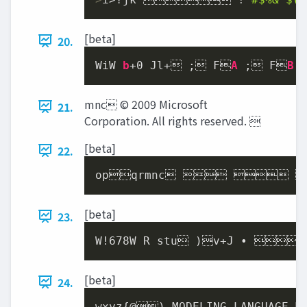
[beta]
20.
WiW 
b
+
0
 Jl+ ; F
A
 ; F
B
 
mnc © 2009 Microsoft
21.
Corporation. All rights reserved. 
[beta]
22.
opqrmnc    
[beta]
23.
W!678W R stu )v+J • 
[beta]
24.
wxyz{@) MODELING LANGUAGE M