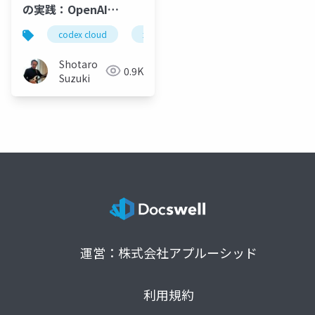
の実践：OpenAI
Codex チームに学ぶ UI
codex cloud
xcode
swiftui
openai devd
改良ワークフロー
Shotaro
0.9K
Suzuki
運営：株式会社アプルーシッド
利用規約