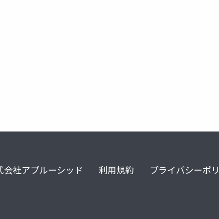
料
nicu
周産期医療
施設基準
式会社アプルーシッド
利用規約
プライバシーポ