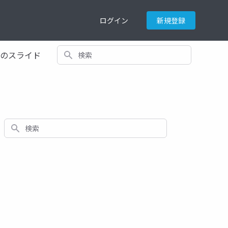
ログイン
新規登録
検索
てのスライド
検索