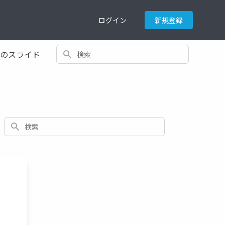
ログイン
新規登録
検索
てのスライド
検索