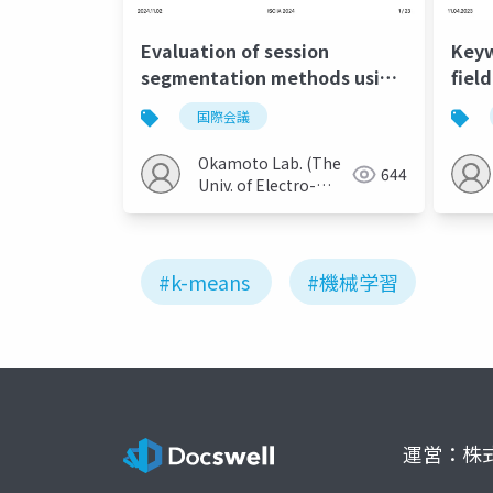
Evaluation of session
Keyw
segmentation methods using
fiel
behavior and text
kno
国際会議
embeddings
hier
Okamoto Lab. (The
644
Univ. of Electro-
Communications)
#k-means
#機械学習
運営：株