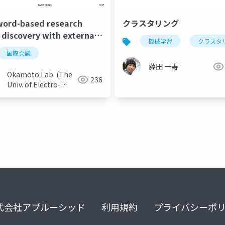
ord-based research
クラスタリング
d discovery with external
機械学習
クラスタ
wledge aware
国際会議
archical co-clustering
藤田 一寿
Okamoto Lab. (The
236
Univ. of Electro-
Communications)
式会社アプルーシッド
利用規約
プライバシーポ